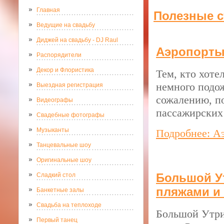
Главная
Полезные с
Ведущие на свадьбу
Диджей на свадьбу - DJ Raul
Аэропорты
Распорядители
Декор и Флористика
Тем, кто хоте
немного подож
Выездная регистрация
сожалению, п
Видеографы
пассажирских
Свадебные фотографы
Музыканты
Подробнее: А
Танцевальные шоу
Оригинальные шоу
Большой У
Сладкий стол
пляжами и
Банкетные залы
Свадьба на теплоходе
Большой Утриш
Первый танец