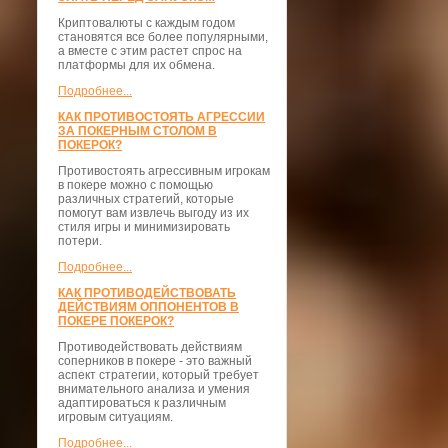
Криптовалюты с каждым годом
становятся все более популярными,
а вместе с этим растет спрос на
платформы для их обмена.
Подробнее...
КАК ПРОТИВОСТОЯТЬ АГРЕССИИ
ЗА ПОКЕРНЫМ СТОЛОМ В
ПОКЕРОК?
Противостоять агрессивным игрокам
в покере можно с помощью
различных стратегий, которые
помогут вам извлечь выгоду из их
стиля игры и минимизировать
потери.
Подробнее...
КАК ПРОТИВОДЕЙСТВОВАТЬ
ДЕЙСТВИЯМ ОППОНЕНТОВ В
ПОКЕРЕ ПОКЕРОК?
Противодействовать действиям
соперников в покере - это важный
аспект стратегии, который требует
внимательного анализа и умения
адаптироваться к различным
игровым ситуациям.
Подробнее...