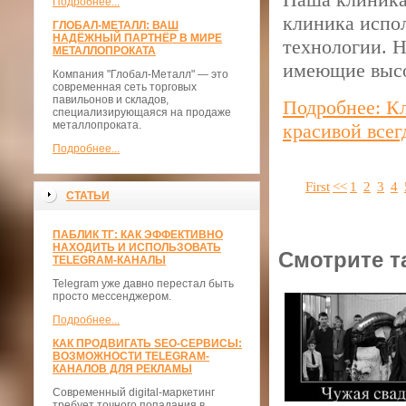
Подробнее...
клиника испо
ГЛОБАЛ-МЕТАЛЛ: ВАШ
НАДЁЖНЫЙ ПАРТНЁР В МИРЕ
технологии. Н
МЕТАЛЛОПРОКАТА
имеющие выс
Компания "Глобал-Металл" — это
современная сеть торговых
павильонов и складов,
Подробнее: К
специализирующаяся на продаже
металлопроката.
красивой всег
Подробнее...
First
<<
1
2
3
4
СТАТЬИ
ПАБЛИК ТГ: КАК ЭФФЕКТИВНО
НАХОДИТЬ И ИСПОЛЬЗОВАТЬ
Смотрите т
TELEGRAM-КАНАЛЫ
Telegram уже давно перестал быть
просто мессенджером.
Подробнее...
КАК ПРОДВИГАТЬ SEO-СЕРВИСЫ:
ВОЗМОЖНОСТИ TELEGRAM-
КАНАЛОВ ДЛЯ РЕКЛАМЫ
Современный digital-маркетинг
требует точного попадания в