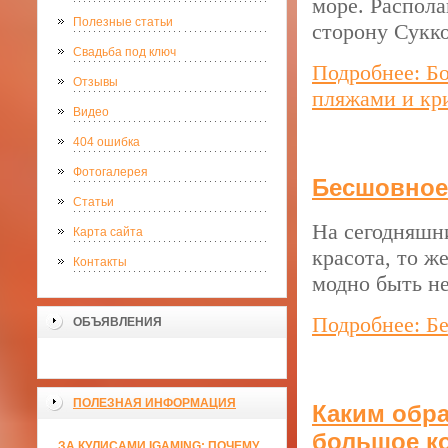
море. Распола
Полезные статьи
сторону Сукко
Свадьба под ключ
Подробнее: Б
Отзывы
пляжами и кр
Видео
404 ошибка
Фотогалерея
Бесшовное
Статьи
На сегодняшни
Карта сайта
красота, то ж
Контакты
модно быть не
Подробнее: Б
ОБЪЯВЛЕНИЯ
ПОЛЕЗНАЯ ИНФОРМАЦИЯ
Каким обра
большое ко
ЗА КУЛИСАМИ IGAMING: ПОЧЕМУ