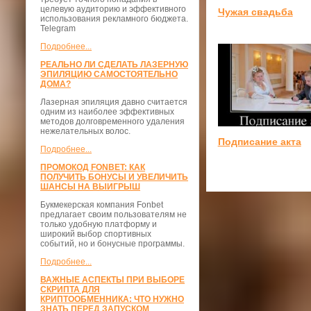
целевую аудиторию и эффективного
Чужая свадьба
использования рекламного бюджета.
Telegram
Подробнее...
РЕАЛЬНО ЛИ СДЕЛАТЬ ЛАЗЕРНУЮ
ЭПИЛЯЦИЮ САМОСТОЯТЕЛЬНО
ДОМА?
Лазерная эпиляция давно считается
одним из наиболее эффективных
методов долговременного удаления
нежелательных волос.
Подписание акта
Подробнее...
ПРОМОКОД FONBET: КАК
ПОЛУЧИТЬ БОНУСЫ И УВЕЛИЧИТЬ
ШАНСЫ НА ВЫИГРЫШ
Букмекерская компания Fonbet
предлагает своим пользователям не
только удобную платформу и
широкий выбор спортивных
событий, но и бонусные программы.
Подробнее...
ВАЖНЫЕ АСПЕКТЫ ПРИ ВЫБОРЕ
СКРИПТА ДЛЯ
КРИПТООБМЕННИКА: ЧТО НУЖНО
ЗНАТЬ ПЕРЕД ЗАПУСКОМ