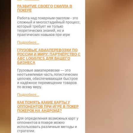
РАЗВИТИЕ СВОЕГО СКИЛЛА В
ПОКЕРЕ
Работа над покерным скиллом - это
сложный и многостадийный процесс,
который требует не только
теоретических знаний, но и
практических навыков при игре
Подробнее...
ГРУЗОВЫЕ АВИАПЕРЕВОЗКИ ПО
РОССИИ И МИРУ: ПАРТНЁРСТВО С
ABC LOGISTICS ДЛЯ ВАШЕГО
БИЗНЕСА
Грузовые авиаперевозки — это
неотъемлемая часть логистических
цепочек, обеспечивающая быстрое
и надёжное перемещение товаров
по всему миру.
Подробнее...
КАК ПОНЯТЬ КАКИЕ КАРТЫ У
ОППОНЕНТОВ ПРИ ИГРЕ В ПОКЕР
ПОКЕРОК НА АНДРОИД?
Для определения возможных карт у
оппонентов в покере можно
использовать различные методы и
стратегии.