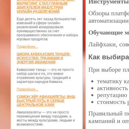
Инструменты
МАРКЕТИНГ СТАЛ ГЛАВНЫМ
ДВИГАТЕЛЕМ ИНДУСТРИИ
ОНЛАЙН-РАЗВЛЕЧЕНИЙ
Обзоры платфо
Еще десять лет назад большинство
автоматизации
компаний в сфере онлайн-
развлечений конкурировали
Обучающие м
преимущественно за счет
программного обеспечения и набора
игровых продуктов.
Лайфхаки, сов
Подробнее...
ШКОЛА КАВКАЗСКИХ ТАНЦЕВ:
Как выбира
ИСКУССТВО, ТРАДИЦИИ И
ЭНЕРГИЯ ДВИЖЕНИЯ
При выборе пл
Кавказские танцы — это не просто
набор шагов и па, это живое
отражение культуры, традиций и
тематику к
характера народов Кавказа.
активность
Подробнее...
репутацию 
СОМОН ЭЙР АВИАБИЛЕТЫ: ВАШ
стоимость 
БЫСТРЫЙ ПУТЬ В СЕРДЦЕ
ЦЕНТРАЛЬНОЙ АЗИИ
Правильный по
Авиаперелёты — это не просто
перемещения между городами, а
кампаний и оп
мосты между культурами, людьми и
возможностями.