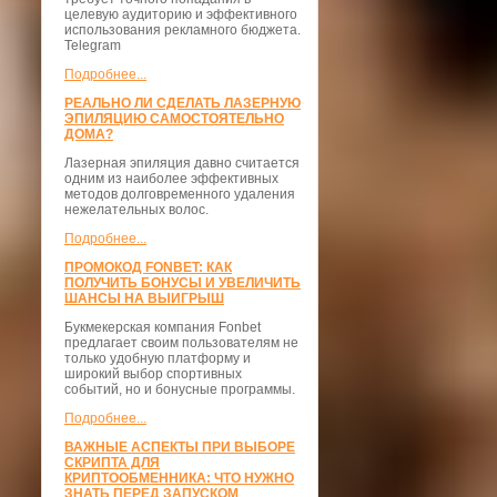
целевую аудиторию и эффективного
использования рекламного бюджета.
Telegram
Подробнее...
РЕАЛЬНО ЛИ СДЕЛАТЬ ЛАЗЕРНУЮ
ЭПИЛЯЦИЮ САМОСТОЯТЕЛЬНО
ДОМА?
Лазерная эпиляция давно считается
одним из наиболее эффективных
методов долговременного удаления
нежелательных волос.
Подробнее...
ПРОМОКОД FONBET: КАК
ПОЛУЧИТЬ БОНУСЫ И УВЕЛИЧИТЬ
ШАНСЫ НА ВЫИГРЫШ
Букмекерская компания Fonbet
предлагает своим пользователям не
только удобную платформу и
широкий выбор спортивных
событий, но и бонусные программы.
Подробнее...
ВАЖНЫЕ АСПЕКТЫ ПРИ ВЫБОРЕ
СКРИПТА ДЛЯ
КРИПТООБМЕННИКА: ЧТО НУЖНО
ЗНАТЬ ПЕРЕД ЗАПУСКОМ