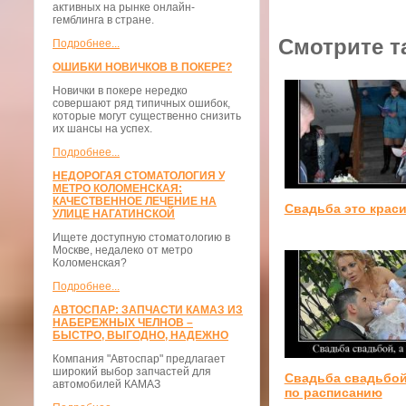
активных на рынке онлайн-
гемблинга в стране.
Смотрите т
Подробнее...
ОШИБКИ НОВИЧКОВ В ПОКЕРЕ?
Новички в покере нередко
совершают ряд типичных ошибок,
которые могут существенно снизить
их шансы на успех.
Подробнее...
НЕДОРОГАЯ СТОМАТОЛОГИЯ У
МЕТРО КОЛОМЕНСКАЯ:
КАЧЕСТВЕННОЕ ЛЕЧЕНИЕ НА
Свадьба это крас
УЛИЦЕ НАГАТИНСКОЙ
Ищете доступную стоматологию в
Москве, недалеко от метро
Коломенская?
Подробнее...
АВТОСПАР: ЗАПЧАСТИ КАМАЗ ИЗ
НАБЕРЕЖНЫХ ЧЕЛНОВ –
БЫСТРО, ВЫГОДНО, НАДЕЖНО
Компания "Автоспар" предлагает
широкий выбор запчастей для
Свадьба свадьбой
автомобилей КАМАЗ
по расписанию