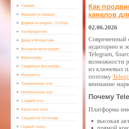
Как продви
Главная
каналов дл
Ведущие на свадьбу
Диджей на свадьбу - DJ Raul
02.06.2026
Распорядители
Современный d
Декор и Флористика
аудиторию и э
Выездная регистрация
Telegram, бла
Видеографы
возможности р
Свадебные фотографы
из ключевых п
Музыканты
поэтому
Teleg
внимание марк
Танцевальные шоу
Оригинальные шоу
Почему Tel
Сладкий стол
Платформа име
Банкетные залы
Свадьба на теплоходе
высокая ак
прямой кон
Первый танец