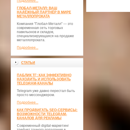
Подробнее...
ГЛОБАЛ-МЕТАЛЛ: ВАШ
НАДЁЖНЫЙ ПАРТНЁР В МИРЕ
МЕТАЛЛОПРОКАТА
Компания "Глобал-Металл" — это
современная сеть торговых
павильонов и складов,
специализирующаяся на продаже
металлопроката.
Подробнее...
СТАТЬИ
ПАБЛИК ТГ: КАК ЭФФЕКТИВНО
НАХОДИТЬ И ИСПОЛЬЗОВАТЬ
TELEGRAM-КАНАЛЫ
Telegram уже давно перестал быть
просто мессенджером.
Подробнее...
КАК ПРОДВИГАТЬ SEO-СЕРВИСЫ:
ВОЗМОЖНОСТИ TELEGRAM-
КАНАЛОВ ДЛЯ РЕКЛАМЫ
Современный digital-маркетинг
требует точного попадания в