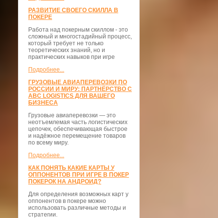
РАЗВИТИЕ СВОЕГО СКИЛЛА В
ПОКЕРЕ
Работа над покерным скиллом - это
сложный и многостадийный процесс,
который требует не только
теоретических знаний, но и
практических навыков при игре
Подробнее...
ГРУЗОВЫЕ АВИАПЕРЕВОЗКИ ПО
РОССИИ И МИРУ: ПАРТНЁРСТВО С
ABC LOGISTICS ДЛЯ ВАШЕГО
БИЗНЕСА
Грузовые авиаперевозки — это
неотъемлемая часть логистических
цепочек, обеспечивающая быстрое
и надёжное перемещение товаров
по всему миру.
Подробнее...
КАК ПОНЯТЬ КАКИЕ КАРТЫ У
ОППОНЕНТОВ ПРИ ИГРЕ В ПОКЕР
ПОКЕРОК НА АНДРОИД?
Для определения возможных карт у
оппонентов в покере можно
использовать различные методы и
стратегии.