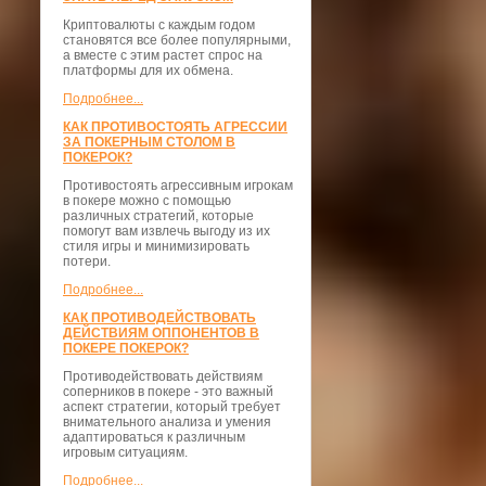
Криптовалюты с каждым годом
становятся все более популярными,
а вместе с этим растет спрос на
платформы для их обмена.
Подробнее...
КАК ПРОТИВОСТОЯТЬ АГРЕССИИ
ЗА ПОКЕРНЫМ СТОЛОМ В
ПОКЕРОК?
Противостоять агрессивным игрокам
в покере можно с помощью
различных стратегий, которые
помогут вам извлечь выгоду из их
стиля игры и минимизировать
потери.
Подробнее...
КАК ПРОТИВОДЕЙСТВОВАТЬ
ДЕЙСТВИЯМ ОППОНЕНТОВ В
ПОКЕРЕ ПОКЕРОК?
Противодействовать действиям
соперников в покере - это важный
аспект стратегии, который требует
внимательного анализа и умения
адаптироваться к различным
игровым ситуациям.
Подробнее...