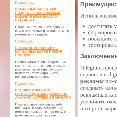
Преимущест
Подробнее...
СВАДЕБНЫЙ ТАНЕЦ: КАК
СОЗДАТЬ НЕЗАБЫВАЕМЫЙ
Использование
МОМЕНТ В ДЕНЬ ВАШЕГО
ПРАЗДНИКА
достигать 
Свадебный танец — это один из
самых волнующих и эмоциональных
формироват
моментов на свадьбе.
повышать к
Подробнее...
тестироват
ОЦЕНКА КОМБИНАЦИЙ ИЗ
КАРМАННЫХ КАРТ В ПОКЕРЕ
Заключени
ПОКЕРОК
Оценка комбинаций из карманных
карт в покере - это один из самых
Telegram прев
важных аспектов игры, который
сервисов и dig
помогает игрокам принимать
обоснованные решения.
рекламы
помо
Подробнее...
создавать кач
ВСЕ ПРЕИМУЩЕСТВА
рекламных кам
РЕГИСТРАЦИИ ВАВАДА КАЗИНО
АККАУНТА И СТАВКИ С БОНУСАМИ
увеличить охва
Имея прочную репутацию, веб-
интернет-марк
площадка Вавада, естественно,
имеет преимущество, поскольку она
известна как одна из самых