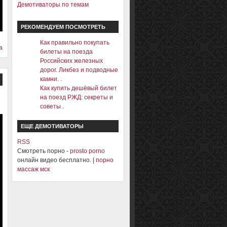
Демотиваторы по темам
РЕКОМЕНДУЕМ ПОСМОТРЕТЬ
Как правильно покупать
а
билеты на поезда
Российских железных
дорог. Ликбез и подводные
камни.
.
Как купить дешёвый билет
на поезд РЖД: секреты и
советы
.
ЕЩЕ ДЕМОТИВАТОРЫ
RSS
Смотреть порно -
prosto porno
онлайн видео бесплатно. |
порно
массаж мск