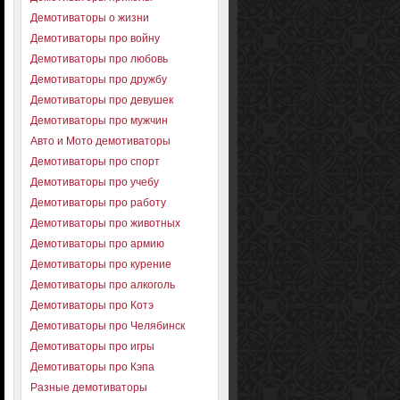
Демотиваторы о жизни
Демотиваторы про войну
Демотиваторы про любовь
Демотиваторы про дружбу
Демотиваторы про девушек
Демотиваторы про мужчин
Авто и Мото демотиваторы
Демотиваторы про спорт
Демотиваторы про учебу
Демотиваторы про работу
Демотиваторы про животных
Демотиваторы про армию
Демотиваторы про курение
Демотиваторы про алкоголь
Демотиваторы про Котэ
Демотиваторы про Челябинск
Демотиваторы про игры
Демотиваторы про Кэпа
Разные демотиваторы