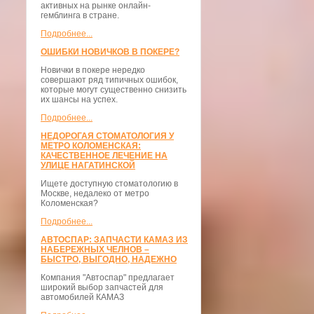
активных на рынке онлайн-
гемблинга в стране.
Подробнее...
ОШИБКИ НОВИЧКОВ В ПОКЕРЕ?
Новички в покере нередко
совершают ряд типичных ошибок,
которые могут существенно снизить
их шансы на успех.
Подробнее...
НЕДОРОГАЯ СТОМАТОЛОГИЯ У
МЕТРО КОЛОМЕНСКАЯ:
КАЧЕСТВЕННОЕ ЛЕЧЕНИЕ НА
УЛИЦЕ НАГАТИНСКОЙ
Ищете доступную стоматологию в
Москве, недалеко от метро
Коломенская?
Подробнее...
АВТОСПАР: ЗАПЧАСТИ КАМАЗ ИЗ
НАБЕРЕЖНЫХ ЧЕЛНОВ –
БЫСТРО, ВЫГОДНО, НАДЕЖНО
Компания "Автоспар" предлагает
широкий выбор запчастей для
автомобилей КАМАЗ