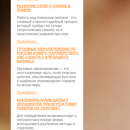
РАЗВИТИЕ СВОЕГО СКИЛЛА В
ПОКЕРЕ
Работа над покерным скиллом - это
сложный и многостадийный процесс,
который требует не только
теоретических знаний, но и
практических навыков при игре
Подробнее...
ГРУЗОВЫЕ АВИАПЕРЕВОЗКИ ПО
РОССИИ И МИРУ: ПАРТНЁРСТВО С
ABC LOGISTICS ДЛЯ ВАШЕГО
БИЗНЕСА
Грузовые авиаперевозки — это
неотъемлемая часть логистических
цепочек, обеспечивающая быстрое
и надёжное перемещение товаров
по всему миру.
Подробнее...
КАК ПОНЯТЬ КАКИЕ КАРТЫ У
ОППОНЕНТОВ ПРИ ИГРЕ В ПОКЕР
ПОКЕРОК НА АНДРОИД?
Для определения возможных карт у
оппонентов в покере можно
использовать различные методы и
стратегии.