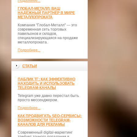
Подробнее...
ГЛОБАЛ-МЕТАЛЛ: ВАШ
НАДЁЖНЫЙ ПАРТНЁР В МИРЕ
МЕТАЛЛОПРОКАТА
Компания "Глобал-Металл" — это
современная сеть торговых
павильонов и складов,
специализирующаяся на продаже
металлопроката.
Подробнее...
СТАТЬИ
ПАБЛИК ТГ: КАК ЭФФЕКТИВНО
НАХОДИТЬ И ИСПОЛЬЗОВАТЬ
TELEGRAM-КАНАЛЫ
Telegram уже давно перестал быть
просто мессенджером.
Подробнее...
КАК ПРОДВИГАТЬ SEO-СЕРВИСЫ:
ВОЗМОЖНОСТИ TELEGRAM-
КАНАЛОВ ДЛЯ РЕКЛАМЫ
Современный digital-маркетинг
требует точного попадания в