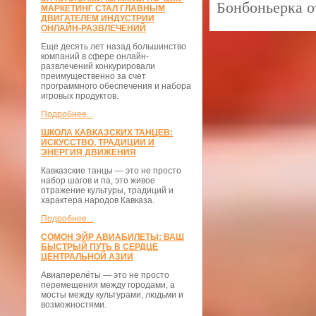
Бонбоньерка о
МАРКЕТИНГ СТАЛ ГЛАВНЫМ
ДВИГАТЕЛЕМ ИНДУСТРИИ
ОНЛАЙН-РАЗВЛЕЧЕНИЙ
Еще десять лет назад большинство
компаний в сфере онлайн-
развлечений конкурировали
преимущественно за счет
программного обеспечения и набора
игровых продуктов.
Подробнее...
ШКОЛА КАВКАЗСКИХ ТАНЦЕВ:
ИСКУССТВО, ТРАДИЦИИ И
ЭНЕРГИЯ ДВИЖЕНИЯ
Кавказские танцы — это не просто
набор шагов и па, это живое
отражение культуры, традиций и
характера народов Кавказа.
Подробнее...
СОМОН ЭЙР АВИАБИЛЕТЫ: ВАШ
БЫСТРЫЙ ПУТЬ В СЕРДЦЕ
ЦЕНТРАЛЬНОЙ АЗИИ
Авиаперелёты — это не просто
перемещения между городами, а
мосты между культурами, людьми и
возможностями.