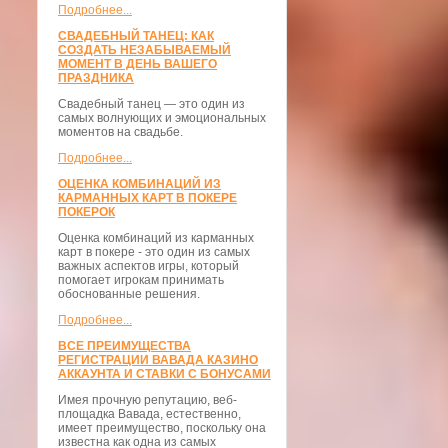
Подробнее...
СВАДЕБНЫЙ ТАНЕЦ: КАК
СОЗДАТЬ НЕЗАБЫВАЕМЫЙ
МОМЕНТ В ДЕНЬ ВАШЕГО
ПРАЗДНИКА
Свадебный танец — это один из
самых волнующих и эмоциональных
моментов на свадьбе.
Подробнее...
ОЦЕНКА КОМБИНАЦИЙ ИЗ
КАРМАННЫХ КАРТ В ПОКЕРЕ
ПОКЕРОК
Оценка комбинаций из карманных
карт в покере - это один из самых
важных аспектов игры, который
помогает игрокам принимать
обоснованные решения.
Подробнее...
ВСЕ ПРЕИМУЩЕСТВА
РЕГИСТРАЦИИ ВАВАДА КАЗИНО
АККАУНТА И СТАВКИ С БОНУСАМИ
Имея прочную репутацию, веб-
площадка Вавада, естественно,
имеет преимущество, поскольку она
известна как одна из самых