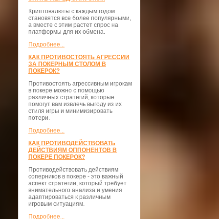
Криптовалюты с каждым годом
становятся все более популярными,
а вместе с этим растет спрос на
платформы для их обмена.
Подробнее...
КАК ПРОТИВОСТОЯТЬ АГРЕССИИ
ЗА ПОКЕРНЫМ СТОЛОМ В
ПОКЕРОК?
Противостоять агрессивным игрокам
в покере можно с помощью
различных стратегий, которые
помогут вам извлечь выгоду из их
стиля игры и минимизировать
потери.
Подробнее...
КАК ПРОТИВОДЕЙСТВОВАТЬ
ДЕЙСТВИЯМ ОППОНЕНТОВ В
ПОКЕРЕ ПОКЕРОК?
Противодействовать действиям
соперников в покере - это важный
аспект стратегии, который требует
внимательного анализа и умения
адаптироваться к различным
игровым ситуациям.
Подробнее...