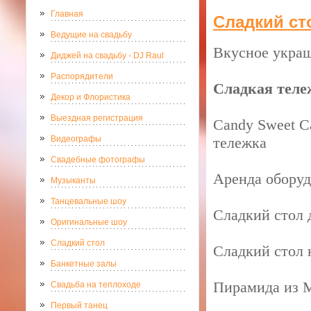
Главная
Сладкий ст
Ведущие на свадьбу
Вкусное украш
Диджей на свадьбу - DJ Raul
Распорядители
Сладкая тележ
Декор и Флористика
Выездная регистрация
Candy Sweet Ca
Видеографы
тележка
Свадебные фотографы
Аренда оборуд
Музыканты
Танцевальные шоу
Сладкий стол д
Оригинальные шоу
Сладкий стол
Сладкий стол н
Банкетные залы
Пирамида из М
Свадьба на теплоходе
Первый танец