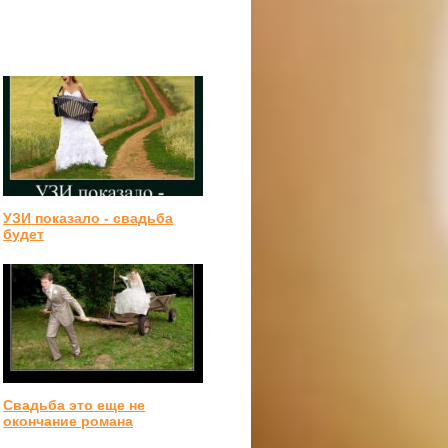
УЗИ показало - свадьба
будет
Свадьба это еще не
окончание романа