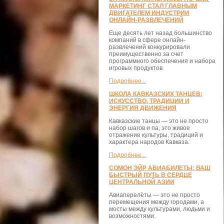
МАРКЕТИНГ СТАЛ ГЛАВНЫМ
ДВИГАТЕЛЕМ ИНДУСТРИИ
ОНЛАЙН-РАЗВЛЕЧЕНИЙ
Еще десять лет назад большинство
компаний в сфере онлайн-
развлечений конкурировали
преимущественно за счет
программного обеспечения и набора
игровых продуктов.
Подробнее...
ШКОЛА КАВКАЗСКИХ ТАНЦЕВ:
ИСКУССТВО, ТРАДИЦИИ И
ЭНЕРГИЯ ДВИЖЕНИЯ
Кавказские танцы — это не просто
набор шагов и па, это живое
отражение культуры, традиций и
характера народов Кавказа.
Подробнее...
СОМОН ЭЙР АВИАБИЛЕТЫ: ВАШ
БЫСТРЫЙ ПУТЬ В СЕРДЦЕ
ЦЕНТРАЛЬНОЙ АЗИИ
Авиаперелёты — это не просто
перемещения между городами, а
мосты между культурами, людьми и
возможностями.