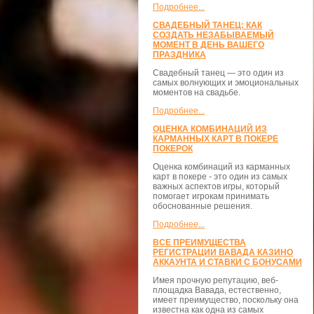
Подробнее...
СВАДЕБНЫЙ ТАНЕЦ: КАК
СОЗДАТЬ НЕЗАБЫВАЕМЫЙ
МОМЕНТ В ДЕНЬ ВАШЕГО
ПРАЗДНИКА
Свадебный танец — это один из
самых волнующих и эмоциональных
моментов на свадьбе.
Подробнее...
ОЦЕНКА КОМБИНАЦИЙ ИЗ
КАРМАННЫХ КАРТ В ПОКЕРЕ
ПОКЕРОК
Оценка комбинаций из карманных
карт в покере - это один из самых
важных аспектов игры, который
помогает игрокам принимать
обоснованные решения.
Подробнее...
ВСЕ ПРЕИМУЩЕСТВА
РЕГИСТРАЦИИ ВАВАДА КАЗИНО
АККАУНТА И СТАВКИ С БОНУСАМИ
Имея прочную репутацию, веб-
площадка Вавада, естественно,
имеет преимущество, поскольку она
известна как одна из самых