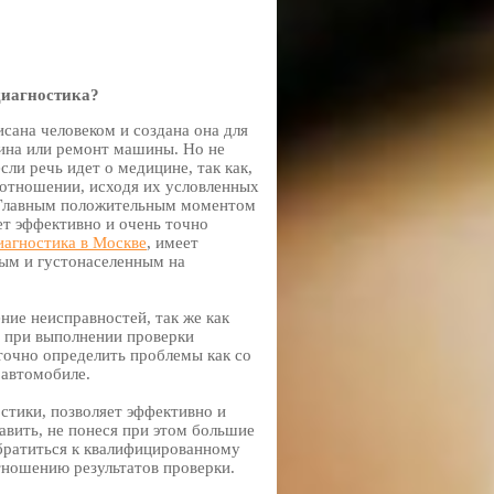
диагностика?
сана человеком и создана она для
цина или ремонт машины. Но не
сли речь идет о медицине, так как,
оотношении, исходя их условленных
. Главным положительным моментом
ет эффективно и очень точно
агностика в Москве
, имеет
тым и густонаселенным на
ние неисправностей, так же как
 и при выполнении проверки
точно определить проблемы как со
 автомобиле.
стики, позволяет эффективно и
авить, не понеся при этом большие
Обратиться к квалифицированному
тношению результатов проверки.