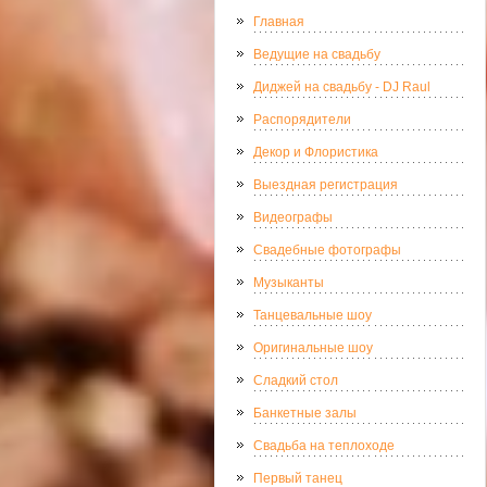
Главная
Ведущие на свадьбу
Диджей на свадьбу - DJ Raul
Распорядители
Декор и Флористика
Выездная регистрация
Видеографы
Свадебные фотографы
Музыканты
Танцевальные шоу
Оригинальные шоу
Сладкий стол
Банкетные залы
Свадьба на теплоходе
Первый танец