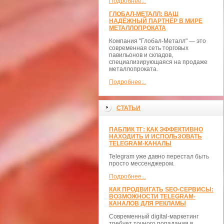
Подробнее...
ГЛОБАЛ-МЕТАЛЛ: ВАШ
НАДЁЖНЫЙ ПАРТНЁР В МИРЕ
МЕТАЛЛОПРОКАТА
Компания "Глобал-Металл" — это
современная сеть торговых
павильонов и складов,
специализирующаяся на продаже
металлопроката.
Подробнее...
СТАТЬИ
ПАБЛИК ТГ: КАК ЭФФЕКТИВНО
НАХОДИТЬ И ИСПОЛЬЗОВАТЬ
TELEGRAM-КАНАЛЫ
Telegram уже давно перестал быть
просто мессенджером.
Подробнее...
КАК ПРОДВИГАТЬ SEO-СЕРВИСЫ:
ВОЗМОЖНОСТИ TELEGRAM-
КАНАЛОВ ДЛЯ РЕКЛАМЫ
Современный digital-маркетинг
требует точного попадания в