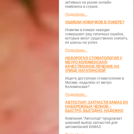
активных на рынке онлайн-
гемблинга в стране.
Подробнее...
ОШИБКИ НОВИЧКОВ В ПОКЕРЕ?
Новички в покере нередко
совершают ряд типичных ошибок,
которые могут существенно снизить
их шансы на успех.
Подробнее...
НЕДОРОГАЯ СТОМАТОЛОГИЯ У
МЕТРО КОЛОМЕНСКАЯ:
КАЧЕСТВЕННОЕ ЛЕЧЕНИЕ НА
УЛИЦЕ НАГАТИНСКОЙ
Ищете доступную стоматологию в
Москве, недалеко от метро
Коломенская?
Подробнее...
АВТОСПАР: ЗАПЧАСТИ КАМАЗ ИЗ
НАБЕРЕЖНЫХ ЧЕЛНОВ –
БЫСТРО, ВЫГОДНО, НАДЕЖНО
Компания "Автоспар" предлагает
широкий выбор запчастей для
автомобилей КАМАЗ