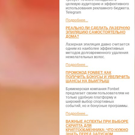
целевую аудиторию и эффективного
использования рекламного бюджета.
Telegram
Подробнее...
РЕАЛЬНО ЛИ СДЕЛАТЬ ЛАЗЕРНУЮ
ЭПИЛЯЦИЮ САМОСТОЯТЕЛЬНО
ДОМА?
Лазерная эпиляция давно считается
одним из наиболее эффективных
методов долговременного удаления
нежелательных волос.
Подробнее...
ПРОМОКОД FONBET: КАК
ПОЛУЧИТЬ БОНУСЫ И УВЕЛИЧИТЬ
ШАНСЫ НА ВЫИГРЫШ
Букмекерская компания Fonbet
предлагает своим пользователям не
только удобную платформу и
широкий выбор спортивных
событий, но и бонусные программы.
Подробнее...
ВАЖНЫЕ АСПЕКТЫ ПРИ ВЫБОРЕ
СКРИПТА ДЛЯ
КРИПТООБМЕННИКА: ЧТО НУЖНО
ЗНАТЬ ПЕРЕД ЗАПУСКОМ