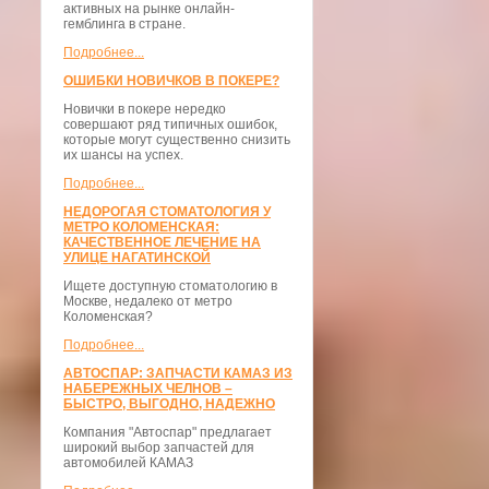
активных на рынке онлайн-
гемблинга в стране.
Подробнее...
ОШИБКИ НОВИЧКОВ В ПОКЕРЕ?
Новички в покере нередко
совершают ряд типичных ошибок,
которые могут существенно снизить
их шансы на успех.
Подробнее...
НЕДОРОГАЯ СТОМАТОЛОГИЯ У
МЕТРО КОЛОМЕНСКАЯ:
КАЧЕСТВЕННОЕ ЛЕЧЕНИЕ НА
УЛИЦЕ НАГАТИНСКОЙ
Ищете доступную стоматологию в
Москве, недалеко от метро
Коломенская?
Подробнее...
АВТОСПАР: ЗАПЧАСТИ КАМАЗ ИЗ
НАБЕРЕЖНЫХ ЧЕЛНОВ –
БЫСТРО, ВЫГОДНО, НАДЕЖНО
Компания "Автоспар" предлагает
широкий выбор запчастей для
автомобилей КАМАЗ