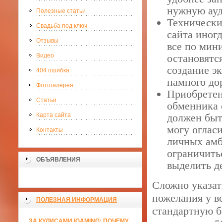
нужную ауд
Полезные статьи
Технически
Свадьба под ключ
сайта иногд
Отзывы
все по мин
Видео
остановятся
создание э
404 ошибка
намного до
Фотогалерея
Приобретен
Статьи
обменника 
Карта сайта
должен быт
могу оглас
Контакты
личных амб
ограничить
ОБЪЯВЛЕНИЯ
выделить д
Сложно указат
пожелания у в
ПОЛЕЗНАЯ ИНФОРМАЦИЯ
стандартную б
ЗА КУЛИСАМИ IGAMING: ПОЧЕМУ