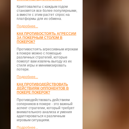
Криптовалюты с каждым годом
становятся все более популярными,
а вместе с этим растет спрос на
платформы для их обмена.
Подробнее...
КАК ПРОТИВОСТОЯТЬ АГРЕССИИ
ЗА ПОКЕРНЫМ СТОЛОМ В
ПОКЕРОК?
Противостоять агрессивным игрокам
в покере можно с помощью
различных стратегий, которые
помогут вам извлечь выгоду из их
стиля игры и минимизировать
потери.
Подробнее...
КАК ПРОТИВОДЕЙСТВОВАТЬ
ДЕЙСТВИЯМ ОППОНЕНТОВ В
ПОКЕРЕ ПОКЕРОК?
Противодействовать действиям
соперников в покере - это важный
аспект стратегии, который требует
внимательного анализа и умения
адаптироваться к различным
игровым ситуациям.
Подробнее...