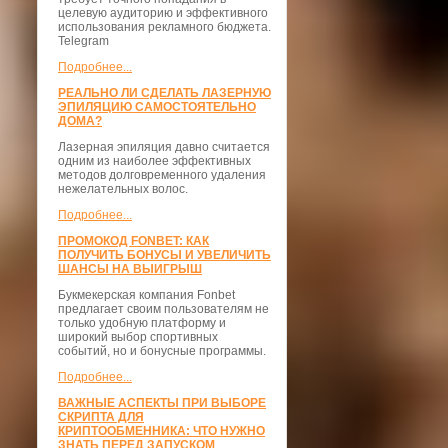
целевую аудиторию и эффективного
использования рекламного бюджета.
Telegram
Подробнее...
РЕАЛЬНО ЛИ СДЕЛАТЬ ЛАЗЕРНУЮ
ЭПИЛЯЦИЮ САМОСТОЯТЕЛЬНО
ДОМА?
Лазерная эпиляция давно считается
одним из наиболее эффективных
методов долговременного удаления
нежелательных волос.
Подробнее...
ПРОМОКОД FONBET: КАК
ПОЛУЧИТЬ БОНУСЫ И УВЕЛИЧИТЬ
ШАНСЫ НА ВЫИГРЫШ
Букмекерская компания Fonbet
предлагает своим пользователям не
только удобную платформу и
широкий выбор спортивных
событий, но и бонусные программы.
Подробнее...
ВАЖНЫЕ АСПЕКТЫ ПРИ ВЫБОРЕ
СКРИПТА ДЛЯ
КРИПТООБМЕННИКА: ЧТО НУЖНО
ЗНАТЬ ПЕРЕД ЗАПУСКОМ