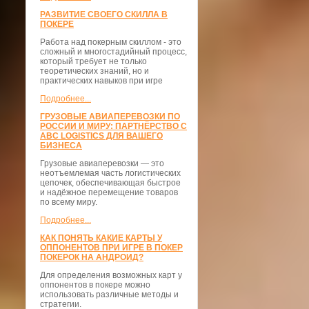
РАЗВИТИЕ СВОЕГО СКИЛЛА В
ПОКЕРЕ
Работа над покерным скиллом - это
сложный и многостадийный процесс,
который требует не только
теоретических знаний, но и
практических навыков при игре
Подробнее...
ГРУЗОВЫЕ АВИАПЕРЕВОЗКИ ПО
РОССИИ И МИРУ: ПАРТНЁРСТВО С
ABC LOGISTICS ДЛЯ ВАШЕГО
БИЗНЕСА
Грузовые авиаперевозки — это
неотъемлемая часть логистических
цепочек, обеспечивающая быстрое
и надёжное перемещение товаров
по всему миру.
Подробнее...
КАК ПОНЯТЬ КАКИЕ КАРТЫ У
ОППОНЕНТОВ ПРИ ИГРЕ В ПОКЕР
ПОКЕРОК НА АНДРОИД?
Для определения возможных карт у
оппонентов в покере можно
использовать различные методы и
стратегии.