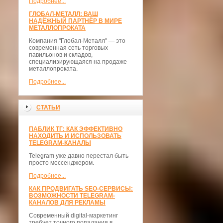
Подробнее...
ГЛОБАЛ-МЕТАЛЛ: ВАШ
НАДЁЖНЫЙ ПАРТНЁР В МИРЕ
МЕТАЛЛОПРОКАТА
Компания "Глобал-Металл" — это
современная сеть торговых
павильонов и складов,
специализирующаяся на продаже
металлопроката.
Подробнее...
СТАТЬИ
ПАБЛИК ТГ: КАК ЭФФЕКТИВНО
НАХОДИТЬ И ИСПОЛЬЗОВАТЬ
TELEGRAM-КАНАЛЫ
Telegram уже давно перестал быть
просто мессенджером.
Подробнее...
КАК ПРОДВИГАТЬ SEO-СЕРВИСЫ:
ВОЗМОЖНОСТИ TELEGRAM-
КАНАЛОВ ДЛЯ РЕКЛАМЫ
Современный digital-маркетинг
требует точного попадания в