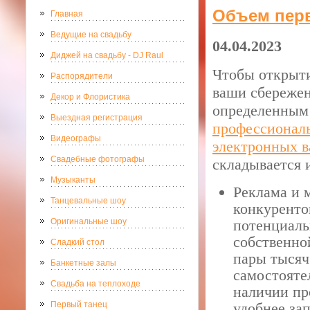
Объем пер
Главная
Ведущие на свадьбу
04.04.2023
Диджей на свадьбу - DJ Raul
Чтобы открыти
Распорядители
ваши сбережен
Декор и Флористика
определенным 
Выездная регистрация
профессионал
Видеографы
электронных в
Свадебные фотографы
складывается 
Музыканты
Реклама и м
Танцевальные шоу
конкуренто
Оригинальные шоу
потенциаль
собственно
Сладкий стол
пары тысяч
Банкетные залы
самостояте
Свадьба на теплоходе
наличии пр
Первый танец
удобнее за