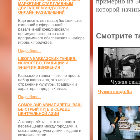
примерно из 5
МАРКЕТИНГ СТАЛ ГЛАВНЫМ
которой начин
ДВИГАТЕЛЕМ ИНДУСТРИИ
ОНЛАЙН-РАЗВЛЕЧЕНИЙ
Еще десять лет назад большинство
компаний в сфере онлайн-
развлечений конкурировали
преимущественно за счет
Смотрите т
программного обеспечения и набора
игровых продуктов.
Подробнее...
ШКОЛА КАВКАЗСКИХ ТАНЦЕВ:
ИСКУССТВО, ТРАДИЦИИ И
ЭНЕРГИЯ ДВИЖЕНИЯ
Кавказские танцы — это не просто
набор шагов и па, это живое
отражение культуры, традиций и
характера народов Кавказа.
Чужая свадьба
Подробнее...
СОМОН ЭЙР АВИАБИЛЕТЫ: ВАШ
БЫСТРЫЙ ПУТЬ В СЕРДЦЕ
ЦЕНТРАЛЬНОЙ АЗИИ
Авиаперелёты — это не просто
перемещения между городами, а
мосты между культурами, людьми и
возможностями.