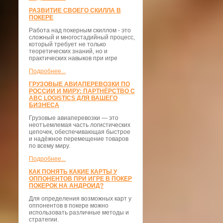
РАЗВИТИЕ СВОЕГО СКИЛЛА В
ПОКЕРЕ
Работа над покерным скиллом - это
сложный и многостадийный процесс,
который требует не только
теоретических знаний, но и
практических навыков при игре
Подробнее...
ГРУЗОВЫЕ АВИАПЕРЕВОЗКИ ПО
РОССИИ И МИРУ: ПАРТНЁРСТВО С
ABC LOGISTICS ДЛЯ ВАШЕГО
БИЗНЕСА
Грузовые авиаперевозки — это
неотъемлемая часть логистических
цепочек, обеспечивающая быстрое
и надёжное перемещение товаров
по всему миру.
Подробнее...
КАК ПОНЯТЬ КАКИЕ КАРТЫ У
ОППОНЕНТОВ ПРИ ИГРЕ В ПОКЕР
ПОКЕРОК НА АНДРОИД?
Для определения возможных карт у
оппонентов в покере можно
использовать различные методы и
стратегии.