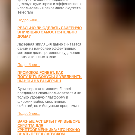
целевую аудиторию и эффективного
использования рекламного бюджета.
Telegram
Подробнее...
РЕАЛЬНО ЛИ СДЕЛАТЬ ЛАЗЕРНУЮ
ЭПИЛЯЦИЮ САМОСТОЯТЕЛЬНО
ДОМА?
Лазерная эпиляция давно считается
одним из наиболее эффективных
методов долговременного удаления
нежелательных волос.
Подробнее...
ПРОМОКОД FONBET: КАК
ПОЛУЧИТЬ БОНУСЫ И УВЕЛИЧИТЬ
ШАНСЫ НА ВЫИГРЫШ
Букмекерская компания Fonbet
предлагает своим пользователям не
только удобную платформу и
широкий выбор спортивных
событий, но и бонусные программы.
Подробнее...
ВАЖНЫЕ АСПЕКТЫ ПРИ ВЫБОРЕ
СКРИПТА ДЛЯ
КРИПТООБМЕННИКА: ЧТО НУЖНО
ЗНАТЬ ПЕРЕД ЗАПУСКОМ