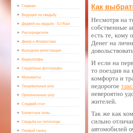
Как выбрат
Главная
Ведущие на свадьбу
Несмотря на т
Диджей на свадьбу - DJ Raul
собственные ав
Распорядители
есть те, кому 
Денег на личн
Декор и Флористика
довольствоват
Выездная регистрация
Видеографы
И если на пер
Свадебные фотографы
то поездив на
комфорта и тр
Музыканты
недорогое
так
Танцевальные шоу
невероятно уд
Оригинальные шоу
жителей.
Сладкий стол
Так же как ко
Банкетные залы
сильно отлича
Свадьба на теплоходе
автомобилей о
Первый танец