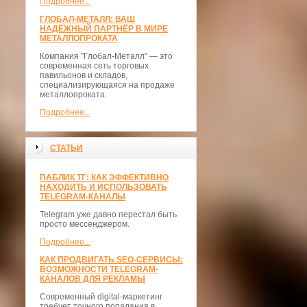
Подробнее...
ГЛОБАЛ-МЕТАЛЛ: ВАШ
НАДЁЖНЫЙ ПАРТНЁР В МИРЕ
МЕТАЛЛОПРОКАТА
Компания "Глобал-Металл" — это
современная сеть торговых
павильонов и складов,
специализирующаяся на продаже
металлопроката.
Подробнее...
СТАТЬИ
ПАБЛИК ТГ: КАК ЭФФЕКТИВНО
НАХОДИТЬ И ИСПОЛЬЗОВАТЬ
TELEGRAM-КАНАЛЫ
Telegram уже давно перестал быть
просто мессенджером.
Подробнее...
КАК ПРОДВИГАТЬ SEO-СЕРВИСЫ:
ВОЗМОЖНОСТИ TELEGRAM-
КАНАЛОВ ДЛЯ РЕКЛАМЫ
Современный digital-маркетинг
требует точного попадания в