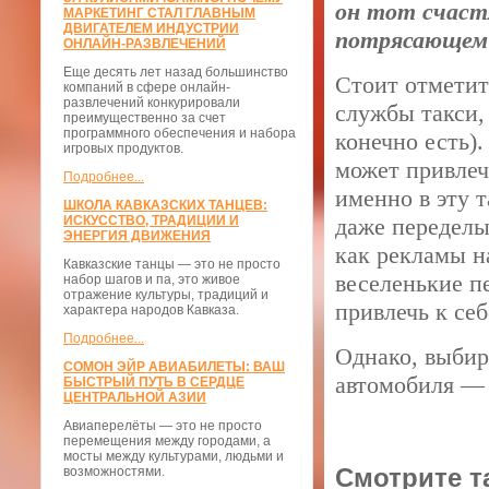
он тот счаст
МАРКЕТИНГ СТАЛ ГЛАВНЫМ
ДВИГАТЕЛЕМ ИНДУСТРИИ
потрясающем
ОНЛАЙН-РАЗВЛЕЧЕНИЙ
Еще десять лет назад большинство
Стоит отметит
компаний в сфере онлайн-
развлечений конкурировали
службы такси,
преимущественно за счет
программного обеспечения и набора
конечно есть).
игровых продуктов.
может привлеч
Подробнее...
именно в эту 
ШКОЛА КАВКАЗСКИХ ТАНЦЕВ:
ИСКУССТВО, ТРАДИЦИИ И
даже переделы
ЭНЕРГИЯ ДВИЖЕНИЯ
как рекламы н
Кавказские танцы — это не просто
веселенькие п
набор шагов и па, это живое
отражение культуры, традиций и
привлечь к себ
характера народов Кавказа.
Подробнее...
Однако, выбир
СОМОН ЭЙР АВИАБИЛЕТЫ: ВАШ
автомобиля — 
БЫСТРЫЙ ПУТЬ В СЕРДЦЕ
ЦЕНТРАЛЬНОЙ АЗИИ
Авиаперелёты — это не просто
перемещения между городами, а
мосты между культурами, людьми и
Смотрите т
возможностями.