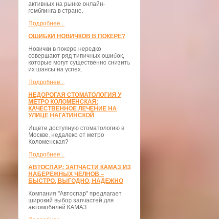
активных на рынке онлайн-
гемблинга в стране.
Подробнее...
ОШИБКИ НОВИЧКОВ В ПОКЕРЕ?
Новички в покере нередко
совершают ряд типичных ошибок,
которые могут существенно снизить
их шансы на успех.
Подробнее...
НЕДОРОГАЯ СТОМАТОЛОГИЯ У
МЕТРО КОЛОМЕНСКАЯ:
КАЧЕСТВЕННОЕ ЛЕЧЕНИЕ НА
УЛИЦЕ НАГАТИНСКОЙ
Ищете доступную стоматологию в
Москве, недалеко от метро
Коломенская?
Подробнее...
АВТОСПАР: ЗАПЧАСТИ КАМАЗ ИЗ
НАБЕРЕЖНЫХ ЧЕЛНОВ –
БЫСТРО, ВЫГОДНО, НАДЕЖНО
Компания "Автоспар" предлагает
широкий выбор запчастей для
автомобилей КАМАЗ