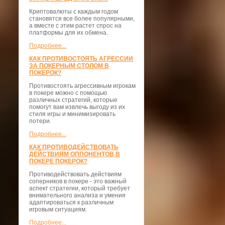
Криптовалюты с каждым годом
становятся все более популярными,
а вместе с этим растет спрос на
платформы для их обмена.
Подробнее...
КАК ПРОТИВОСТОЯТЬ АГРЕССИИ
ЗА ПОКЕРНЫМ СТОЛОМ В
ПОКЕРОК?
Противостоять агрессивным игрокам
в покере можно с помощью
различных стратегий, которые
помогут вам извлечь выгоду из их
стиля игры и минимизировать
потери.
Подробнее...
КАК ПРОТИВОДЕЙСТВОВАТЬ
ДЕЙСТВИЯМ ОППОНЕНТОВ В
ПОКЕРЕ ПОКЕРОК?
Противодействовать действиям
соперников в покере - это важный
аспект стратегии, который требует
внимательного анализа и умения
адаптироваться к различным
игровым ситуациям.
Подробнее...