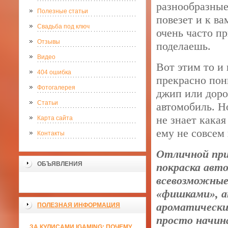
разнообразные
Полезные статьи
повезет и к в
Свадьба под ключ
очень часто п
Отзывы
поделаешь.
Видео
Вот этим то и
404 ошибка
прекрасно пон
Фотогалерея
джип или доро
Статьи
автомобиль. Н
не знает кака
Карта сайта
ему не совсем
Контакты
Отличной при
ОБЪЯВЛЕНИЯ
покраска авт
всевозможные
«фишками», а
ароматически
ПОЛЕЗНАЯ ИНФОРМАЦИЯ
просто начин
ЗА КУЛИСАМИ IGAMING: ПОЧЕМУ