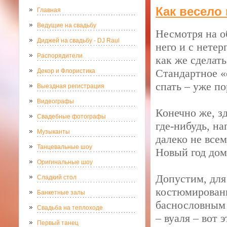
Как весело
Главная
Ведущие на свадьбу
Несмотря на о
Диджей на свадьбу - DJ Raul
него и с нете
Распорядители
как же сделать
Стандартное «
Декор и Флористика
спать – уже п
Выездная регистрация
Видеографы
Конечно же, з
Свадебные фотографы
где-нибудь, н
Музыканты
далеко не все
Танцевальные шоу
Новый год дом
Оригинальные шоу
Допустим, для
Сладкий стол
костюмированн
Банкетные залы
баснословным 
Свадьба на теплоходе
– вуаля – вот
Первый танец