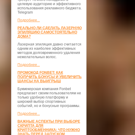
целевую аудиторию и эффективного
использования рекламного бюджета.
Telegram
Подробнее...
РЕАЛЬНО ЛИ СДЕЛАТЬ ЛАЗЕРНУЮ
ЭПИЛЯЦИЮ САМОСТОЯТЕЛЬНО
ДОМА?
Лазерная эпиляция давно считается
одним из наиболее эффективных
методов долговременного удаления
нежелательных волос.
Подробнее...
ПРОМОКОД FONBET: КАК
ПОЛУЧИТЬ БОНУСЫ И УВЕЛИЧИТЬ
ШАНСЫ НА ВЫИГРЫШ
Букмекерская компания Fonbet
предлагает своим пользователям не
только удобную платформу и
широкий выбор спортивных
событий, но и бонусные программы.
Подробнее...
ВАЖНЫЕ АСПЕКТЫ ПРИ ВЫБОРЕ
СКРИПТА ДЛЯ
КРИПТООБМЕННИКА: ЧТО НУЖНО
ЗНАТЬ ПЕРЕД ЗАПУСКОМ