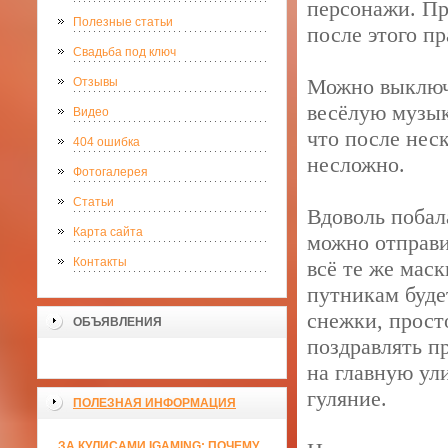
персонажи. Пр
Полезные статьи
после этого пр
Свадьба под ключ
Можно выключ
Отзывы
весёлую музык
Видео
что после нес
404 ошибка
несложно.
Фотогалерея
Статьи
Вдоволь побал
Карта сайта
можно отправи
Контакты
всё те же мас
путникам буде
снежки, прост
ОБЪЯВЛЕНИЯ
поздравлять п
на главную ули
гуляние.
ПОЛЕЗНАЯ ИНФОРМАЦИЯ
ЗА КУЛИСАМИ IGAMING: ПОЧЕМУ