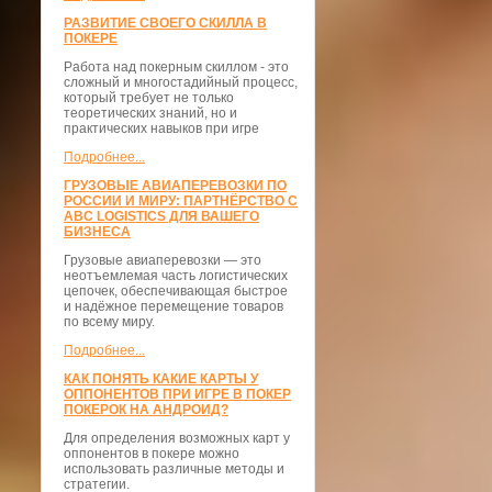
РАЗВИТИЕ СВОЕГО СКИЛЛА В
ПОКЕРЕ
Работа над покерным скиллом - это
сложный и многостадийный процесс,
который требует не только
теоретических знаний, но и
практических навыков при игре
Подробнее...
ГРУЗОВЫЕ АВИАПЕРЕВОЗКИ ПО
РОССИИ И МИРУ: ПАРТНЁРСТВО С
ABC LOGISTICS ДЛЯ ВАШЕГО
БИЗНЕСА
Грузовые авиаперевозки — это
неотъемлемая часть логистических
цепочек, обеспечивающая быстрое
и надёжное перемещение товаров
по всему миру.
Подробнее...
КАК ПОНЯТЬ КАКИЕ КАРТЫ У
ОППОНЕНТОВ ПРИ ИГРЕ В ПОКЕР
ПОКЕРОК НА АНДРОИД?
Для определения возможных карт у
оппонентов в покере можно
использовать различные методы и
стратегии.