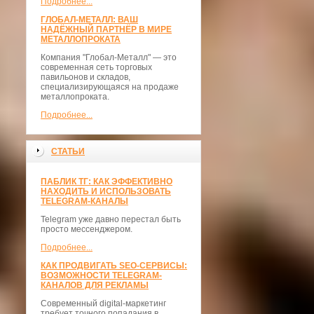
Подробнее...
ГЛОБАЛ-МЕТАЛЛ: ВАШ
НАДЁЖНЫЙ ПАРТНЁР В МИРЕ
МЕТАЛЛОПРОКАТА
Компания "Глобал-Металл" — это
современная сеть торговых
павильонов и складов,
специализирующаяся на продаже
металлопроката.
Подробнее...
СТАТЬИ
ПАБЛИК ТГ: КАК ЭФФЕКТИВНО
НАХОДИТЬ И ИСПОЛЬЗОВАТЬ
TELEGRAM-КАНАЛЫ
Telegram уже давно перестал быть
просто мессенджером.
Подробнее...
КАК ПРОДВИГАТЬ SEO-СЕРВИСЫ:
ВОЗМОЖНОСТИ TELEGRAM-
КАНАЛОВ ДЛЯ РЕКЛАМЫ
Современный digital-маркетинг
требует точного попадания в