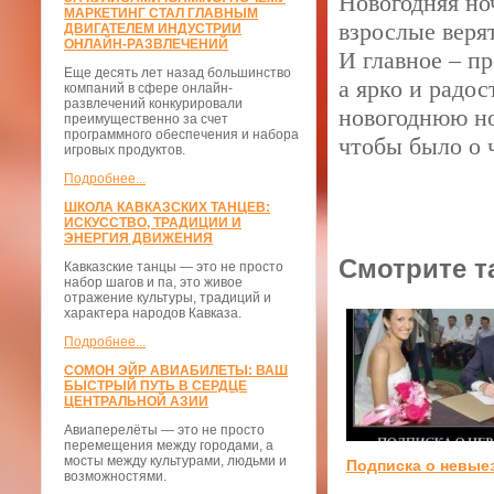
Новогодняя ноч
МАРКЕТИНГ СТАЛ ГЛАВНЫМ
взрослые верят
ДВИГАТЕЛЕМ ИНДУСТРИИ
ОНЛАЙН-РАЗВЛЕЧЕНИЙ
И главное – п
Еще десять лет назад большинство
а ярко и радос
компаний в сфере онлайн-
развлечений конкурировали
новогоднюю но
преимущественно за счет
программного обеспечения и набора
чтобы было о 
игровых продуктов.
Подробнее...
ШКОЛА КАВКАЗСКИХ ТАНЦЕВ:
ИСКУССТВО, ТРАДИЦИИ И
ЭНЕРГИЯ ДВИЖЕНИЯ
Смотрите т
Кавказские танцы — это не просто
набор шагов и па, это живое
отражение культуры, традиций и
характера народов Кавказа.
Подробнее...
СОМОН ЭЙР АВИАБИЛЕТЫ: ВАШ
БЫСТРЫЙ ПУТЬ В СЕРДЦЕ
ЦЕНТРАЛЬНОЙ АЗИИ
Авиаперелёты — это не просто
перемещения между городами, а
мосты между культурами, людьми и
Подписка о невые
возможностями.