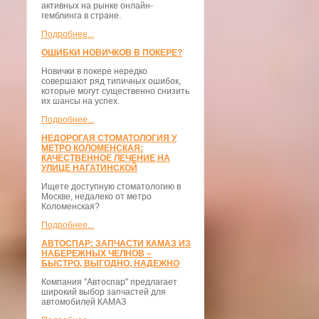
активных на рынке онлайн-
гемблинга в стране.
Подробнее...
ОШИБКИ НОВИЧКОВ В ПОКЕРЕ?
Новички в покере нередко
совершают ряд типичных ошибок,
которые могут существенно снизить
их шансы на успех.
Подробнее...
НЕДОРОГАЯ СТОМАТОЛОГИЯ У
МЕТРО КОЛОМЕНСКАЯ:
КАЧЕСТВЕННОЕ ЛЕЧЕНИЕ НА
УЛИЦЕ НАГАТИНСКОЙ
Ищете доступную стоматологию в
Москве, недалеко от метро
Коломенская?
Подробнее...
АВТОСПАР: ЗАПЧАСТИ КАМАЗ ИЗ
НАБЕРЕЖНЫХ ЧЕЛНОВ –
БЫСТРО, ВЫГОДНО, НАДЕЖНО
Компания "Автоспар" предлагает
широкий выбор запчастей для
автомобилей КАМАЗ