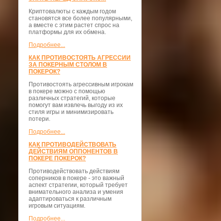
Криптовалюты с каждым годом
становятся все более популярными,
а вместе с этим растет спрос на
платформы для их обмена.
Подробнее...
КАК ПРОТИВОСТОЯТЬ АГРЕССИИ
ЗА ПОКЕРНЫМ СТОЛОМ В
ПОКЕРОК?
Противостоять агрессивным игрокам
в покере можно с помощью
различных стратегий, которые
помогут вам извлечь выгоду из их
стиля игры и минимизировать
потери.
Подробнее...
КАК ПРОТИВОДЕЙСТВОВАТЬ
ДЕЙСТВИЯМ ОППОНЕНТОВ В
ПОКЕРЕ ПОКЕРОК?
Противодействовать действиям
соперников в покере - это важный
аспект стратегии, который требует
внимательного анализа и умения
адаптироваться к различным
игровым ситуациям.
Подробнее...