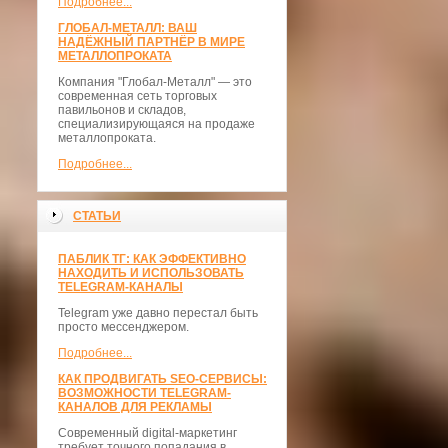
Подробнее...
ГЛОБАЛ-МЕТАЛЛ: ВАШ
НАДЁЖНЫЙ ПАРТНЁР В МИРЕ
МЕТАЛЛОПРОКАТА
Компания "Глобал-Металл" — это
современная сеть торговых
павильонов и складов,
специализирующаяся на продаже
металлопроката.
Подробнее...
СТАТЬИ
ПАБЛИК ТГ: КАК ЭФФЕКТИВНО
НАХОДИТЬ И ИСПОЛЬЗОВАТЬ
TELEGRAM-КАНАЛЫ
Telegram уже давно перестал быть
просто мессенджером.
Подробнее...
КАК ПРОДВИГАТЬ SEO-СЕРВИСЫ:
ВОЗМОЖНОСТИ TELEGRAM-
КАНАЛОВ ДЛЯ РЕКЛАМЫ
Современный digital-маркетинг
требует точного попадания в