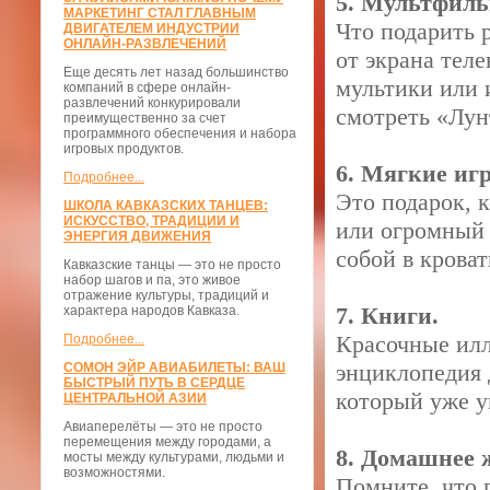
5. Мультфил
МАРКЕТИНГ СТАЛ ГЛАВНЫМ
Что подарить 
ДВИГАТЕЛЕМ ИНДУСТРИИ
ОНЛАЙН-РАЗВЛЕЧЕНИЙ
от экрана тел
Еще десять лет назад большинство
мультики или 
компаний в сфере онлайн-
развлечений конкурировали
смотреть «Лун
преимущественно за счет
программного обеспечения и набора
игровых продуктов.
6. Мягкие иг
Подробнее...
Это подарок, 
ШКОЛА КАВКАЗСКИХ ТАНЦЕВ:
ИСКУССТВО, ТРАДИЦИИ И
или огромный л
ЭНЕРГИЯ ДВИЖЕНИЯ
собой в кроват
Кавказские танцы — это не просто
набор шагов и па, это живое
отражение культуры, традиций и
7. Книги.
характера народов Кавказа.
Красочные илл
Подробнее...
энциклопедия 
СОМОН ЭЙР АВИАБИЛЕТЫ: ВАШ
БЫСТРЫЙ ПУТЬ В СЕРДЦЕ
который уже у
ЦЕНТРАЛЬНОЙ АЗИИ
Авиаперелёты — это не просто
перемещения между городами, а
8. Домашнее 
мосты между культурами, людьми и
возможностями.
Помните, что 