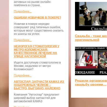
активных на рынке онлайн-
гемблинга в стране.
Подробнее...
ОШИБКИ НОВИЧКОВ В ПОКЕРЕ?
Новички в покере нередко
совершают ряд типичных ошибок,
которые могут существенно снизить
их шансы на успех.
Свадьба - тоже м
оригинальной
Подробнее...
НЕДОРОГАЯ СТОМАТОЛОГИЯ У
МЕТРО КОЛОМЕНСКАЯ:
КАЧЕСТВЕННОЕ ЛЕЧЕНИЕ НА
УЛИЦЕ НАГАТИНСКОЙ
Ищете доступную стоматологию в
Москве, недалеко от метро
Коломенская?
Подробнее...
Решили организов
АВТОСПАР: ЗАПЧАСТИ КАМАЗ ИЗ
свадьбу своими…
НАБЕРЕЖНЫХ ЧЕЛНОВ –
БЫСТРО, ВЫГОДНО, НАДЕЖНО
Компания "Автоспар" предлагает
широкий выбор запчастей для
автомобилей КАМАЗ