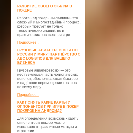
РАЗВИТИЕ СВОЕГО СКИЛЛА В
ПОКЕРЕ
Работа над покерным скиллом - это
сложный и многостадийный процесс,
который требует не только
теоретических знаний, но и
практических навыков при игре
Подробнее...
ГРУЗОВЫЕ АВИАПЕРЕВОЗКИ ПО
РОССИИ И МИРУ: ПАРТНЁРСТВО С
ABC LOGISTICS ДЛЯ ВАШЕГО
БИЗНЕСА
Грузовые авиаперевозки — это
неотъемлемая часть логистических
цепочек, обеспечивающая быстрое
и надёжное перемещение товаров
по всему миру.
Подробнее...
КАК ПОНЯТЬ КАКИЕ КАРТЫ У
ОППОНЕНТОВ ПРИ ИГРЕ В ПОКЕР
ПОКЕРОК НА АНДРОИД?
Для определения возможных карт у
оппонентов в покере можно
использовать различные методы и
стратегии.