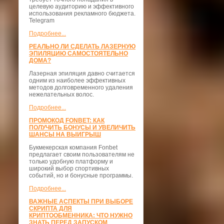
целевую аудиторию и эффективного
использования рекламного бюджета.
Telegram
Подробнее...
РЕАЛЬНО ЛИ СДЕЛАТЬ ЛАЗЕРНУЮ
ЭПИЛЯЦИЮ САМОСТОЯТЕЛЬНО
ДОМА?
Лазерная эпиляция давно считается
одним из наиболее эффективных
методов долговременного удаления
нежелательных волос.
Подробнее...
ПРОМОКОД FONBET: КАК
ПОЛУЧИТЬ БОНУСЫ И УВЕЛИЧИТЬ
ШАНСЫ НА ВЫИГРЫШ
Букмекерская компания Fonbet
предлагает своим пользователям не
только удобную платформу и
широкий выбор спортивных
событий, но и бонусные программы.
Подробнее...
ВАЖНЫЕ АСПЕКТЫ ПРИ ВЫБОРЕ
СКРИПТА ДЛЯ
КРИПТООБМЕННИКА: ЧТО НУЖНО
ЗНАТЬ ПЕРЕД ЗАПУСКОМ