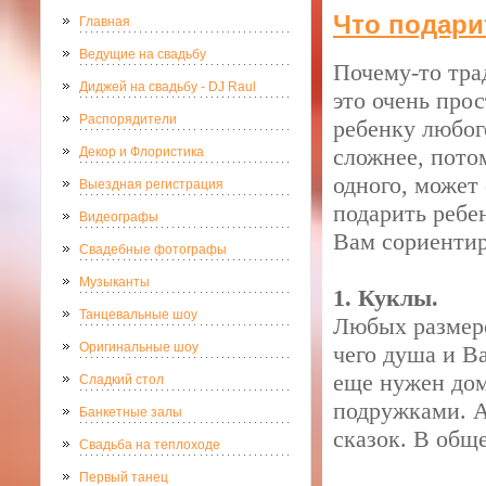
Что подари
Главная
Ведущие на свадьбу
Почему-то тра
Диджей на свадьбу - DJ Raul
это очень прос
Распорядители
ребенку любог
сложнее, потом
Декор и Флористика
одного, может
Выездная регистрация
подарить ребе
Видеографы
Вам сориентир
Свадебные фотографы
Музыканты
1. Куклы.
Танцевальные шоу
Любых размеро
Оригинальные шоу
чего душа и В
еще нужен дом
Сладкий стол
подружками. А
Банкетные залы
сказок. В общ
Свадьба на теплоходе
Первый танец