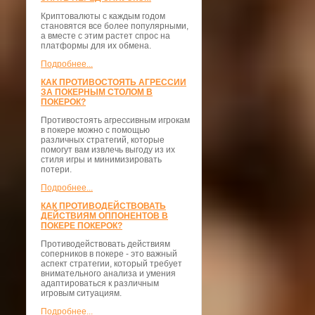
Криптовалюты с каждым годом
становятся все более популярными,
а вместе с этим растет спрос на
платформы для их обмена.
Подробнее...
КАК ПРОТИВОСТОЯТЬ АГРЕССИИ
ЗА ПОКЕРНЫМ СТОЛОМ В
ПОКЕРОК?
Противостоять агрессивным игрокам
в покере можно с помощью
различных стратегий, которые
помогут вам извлечь выгоду из их
стиля игры и минимизировать
потери.
Подробнее...
КАК ПРОТИВОДЕЙСТВОВАТЬ
ДЕЙСТВИЯМ ОППОНЕНТОВ В
ПОКЕРЕ ПОКЕРОК?
Противодействовать действиям
соперников в покере - это важный
аспект стратегии, который требует
внимательного анализа и умения
адаптироваться к различным
игровым ситуациям.
Подробнее...