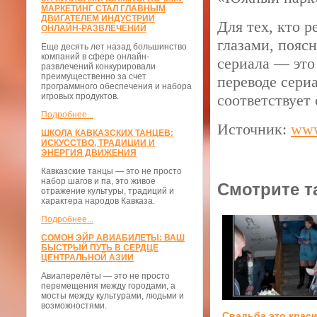
МАРКЕТИНГ СТАЛ ГЛАВНЫМ
ДВИГАТЕЛЕМ ИНДУСТРИИ
Для тех, кто 
ОНЛАЙН-РАЗВЛЕЧЕНИЙ
глазами, пояс
Еще десять лет назад большинство
компаний в сфере онлайн-
сериала — это
развлечений конкурировали
преимущественно за счет
переводе сери
программного обеспечения и набора
игровых продуктов.
соответствует
Подробнее...
Источник:
www
ШКОЛА КАВКАЗСКИХ ТАНЦЕВ:
ИСКУССТВО, ТРАДИЦИИ И
ЭНЕРГИЯ ДВИЖЕНИЯ
Кавказские танцы — это не просто
набор шагов и па, это живое
Смотрите т
отражение культуры, традиций и
характера народов Кавказа.
Подробнее...
СОМОН ЭЙР АВИАБИЛЕТЫ: ВАШ
БЫСТРЫЙ ПУТЬ В СЕРДЦЕ
ЦЕНТРАЛЬНОЙ АЗИИ
Авиаперелёты — это не просто
перемещения между городами, а
мосты между культурами, людьми и
возможностями.
Свадьба это крас