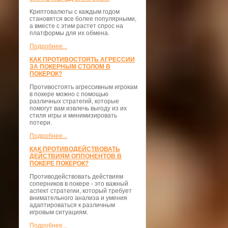
Криптовалюты с каждым годом
становятся все более популярными,
а вместе с этим растет спрос на
платформы для их обмена.
Подробнее...
КАК ПРОТИВОСТОЯТЬ АГРЕССИИ
ЗА ПОКЕРНЫМ СТОЛОМ В
ПОКЕРОК?
Противостоять агрессивным игрокам
в покере можно с помощью
различных стратегий, которые
помогут вам извлечь выгоду из их
стиля игры и минимизировать
потери.
Подробнее...
КАК ПРОТИВОДЕЙСТВОВАТЬ
ДЕЙСТВИЯМ ОППОНЕНТОВ В
ПОКЕРЕ ПОКЕРОК?
Противодействовать действиям
соперников в покере - это важный
аспект стратегии, который требует
внимательного анализа и умения
адаптироваться к различным
игровым ситуациям.
Подробнее...