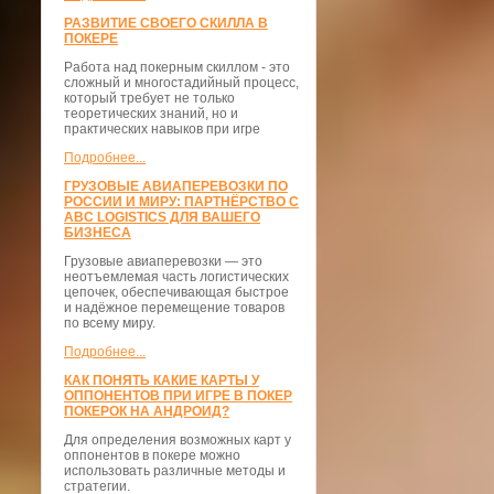
РАЗВИТИЕ СВОЕГО СКИЛЛА В
ПОКЕРЕ
Работа над покерным скиллом - это
сложный и многостадийный процесс,
который требует не только
теоретических знаний, но и
практических навыков при игре
Подробнее...
ГРУЗОВЫЕ АВИАПЕРЕВОЗКИ ПО
РОССИИ И МИРУ: ПАРТНЁРСТВО С
ABC LOGISTICS ДЛЯ ВАШЕГО
БИЗНЕСА
Грузовые авиаперевозки — это
неотъемлемая часть логистических
цепочек, обеспечивающая быстрое
и надёжное перемещение товаров
по всему миру.
Подробнее...
КАК ПОНЯТЬ КАКИЕ КАРТЫ У
ОППОНЕНТОВ ПРИ ИГРЕ В ПОКЕР
ПОКЕРОК НА АНДРОИД?
Для определения возможных карт у
оппонентов в покере можно
использовать различные методы и
стратегии.