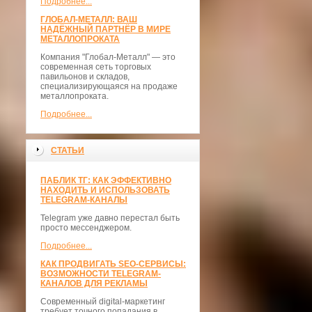
Подробнее...
ГЛОБАЛ-МЕТАЛЛ: ВАШ
НАДЁЖНЫЙ ПАРТНЁР В МИРЕ
МЕТАЛЛОПРОКАТА
Компания "Глобал-Металл" — это
современная сеть торговых
павильонов и складов,
специализирующаяся на продаже
металлопроката.
Подробнее...
СТАТЬИ
ПАБЛИК ТГ: КАК ЭФФЕКТИВНО
НАХОДИТЬ И ИСПОЛЬЗОВАТЬ
TELEGRAM-КАНАЛЫ
Telegram уже давно перестал быть
просто мессенджером.
Подробнее...
КАК ПРОДВИГАТЬ SEO-СЕРВИСЫ:
ВОЗМОЖНОСТИ TELEGRAM-
КАНАЛОВ ДЛЯ РЕКЛАМЫ
Современный digital-маркетинг
требует точного попадания в