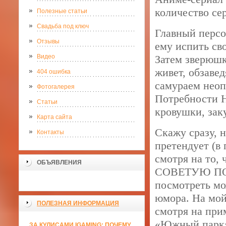
количество сер
Полезные статьи
Свадьба под ключ
Главный персо
Отзывы
ему испить сво
Видео
Затем зверюшк
живет, обзаве
404 ошибка
самураем неоп
Фотогалерея
Потребности Н
Статьи
кровушки, зак
Карта сайта
Скажу сразу, 
Контакты
претендует (в 
смотря на то, 
ОБЪЯВЛЕНИЯ
СОВЕТУЮ ПОК
посмотреть мож
юмора. На мой 
ПОЛЕЗНАЯ ИНФОРМАЦИЯ
смотря на при
«Южный парк»,
ЗА КУЛИСАМИ IGAMING: ПОЧЕМУ