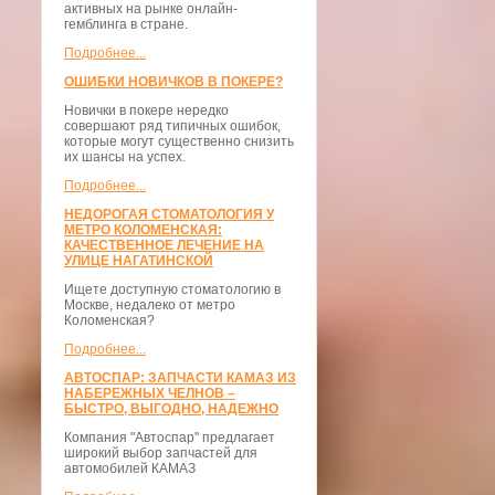
активных на рынке онлайн-
гемблинга в стране.
Подробнее...
ОШИБКИ НОВИЧКОВ В ПОКЕРЕ?
Новички в покере нередко
совершают ряд типичных ошибок,
которые могут существенно снизить
их шансы на успех.
Подробнее...
НЕДОРОГАЯ СТОМАТОЛОГИЯ У
МЕТРО КОЛОМЕНСКАЯ:
КАЧЕСТВЕННОЕ ЛЕЧЕНИЕ НА
УЛИЦЕ НАГАТИНСКОЙ
Ищете доступную стоматологию в
Москве, недалеко от метро
Коломенская?
Подробнее...
АВТОСПАР: ЗАПЧАСТИ КАМАЗ ИЗ
НАБЕРЕЖНЫХ ЧЕЛНОВ –
БЫСТРО, ВЫГОДНО, НАДЕЖНО
Компания "Автоспар" предлагает
широкий выбор запчастей для
автомобилей КАМАЗ