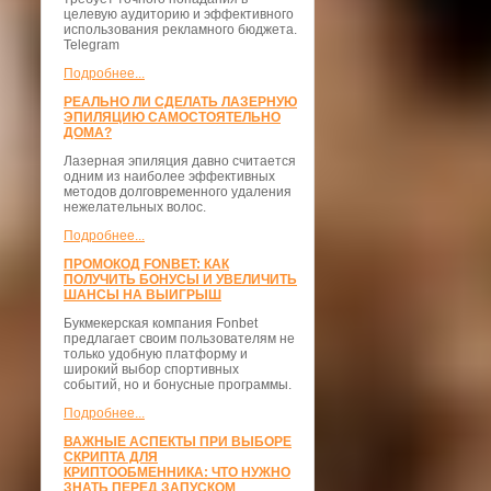
целевую аудиторию и эффективного
использования рекламного бюджета.
Telegram
Подробнее...
РЕАЛЬНО ЛИ СДЕЛАТЬ ЛАЗЕРНУЮ
ЭПИЛЯЦИЮ САМОСТОЯТЕЛЬНО
ДОМА?
Лазерная эпиляция давно считается
одним из наиболее эффективных
методов долговременного удаления
нежелательных волос.
Подробнее...
ПРОМОКОД FONBET: КАК
ПОЛУЧИТЬ БОНУСЫ И УВЕЛИЧИТЬ
ШАНСЫ НА ВЫИГРЫШ
Букмекерская компания Fonbet
предлагает своим пользователям не
только удобную платформу и
широкий выбор спортивных
событий, но и бонусные программы.
Подробнее...
ВАЖНЫЕ АСПЕКТЫ ПРИ ВЫБОРЕ
СКРИПТА ДЛЯ
КРИПТООБМЕННИКА: ЧТО НУЖНО
ЗНАТЬ ПЕРЕД ЗАПУСКОМ