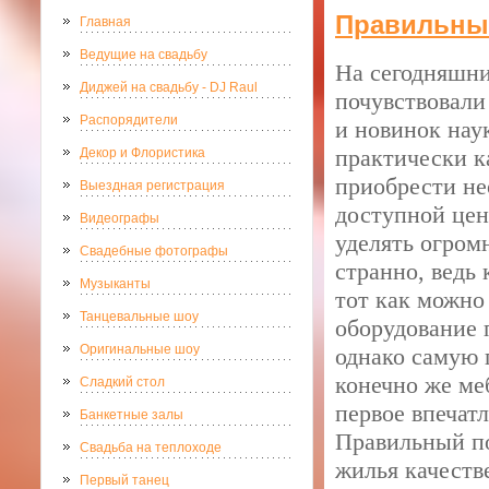
Правильны
Главная
Ведущие на свадьбу
На сегодняшни
Диджей на свадьбу - DJ Raul
почувствовали
Распорядители
и новинок нау
практически к
Декор и Флористика
приобрести не
Выездная регистрация
доступной цен
Видеографы
уделять огром
Свадебные фотографы
странно, ведь
Музыканты
тот как можно
Танцевальные шоу
оборудование 
Оригинальные шоу
однако самую 
конечно же меб
Сладкий стол
первое впечат
Банкетные залы
Правильный по
Свадьба на теплоходе
жилья качеств
Первый танец