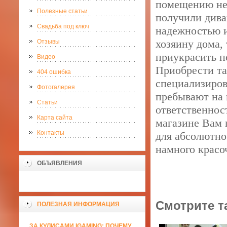
помещению нек
Полезные статьи
получили диван
Свадьба под ключ
надежностью и
хозяину дома,
Отзывы
приукрасить п
Видео
Приобрести та
404 ошибка
специализиро
Фотогалерея
пребывают на 
Статьи
ответственнос
Карта сайта
магазине Вам 
Контакты
для абсолютно
намного красо
ОБЪЯВЛЕНИЯ
Смотрите т
ПОЛЕЗНАЯ ИНФОРМАЦИЯ
ЗА КУЛИСАМИ IGAMING: ПОЧЕМУ