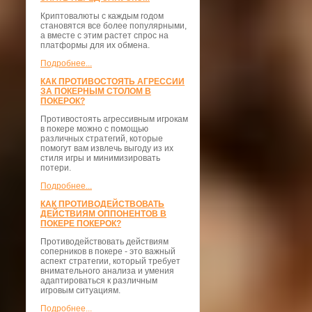
Криптовалюты с каждым годом
становятся все более популярными,
а вместе с этим растет спрос на
платформы для их обмена.
Подробнее...
КАК ПРОТИВОСТОЯТЬ АГРЕССИИ
ЗА ПОКЕРНЫМ СТОЛОМ В
ПОКЕРОК?
Противостоять агрессивным игрокам
в покере можно с помощью
различных стратегий, которые
помогут вам извлечь выгоду из их
стиля игры и минимизировать
потери.
Подробнее...
КАК ПРОТИВОДЕЙСТВОВАТЬ
ДЕЙСТВИЯМ ОППОНЕНТОВ В
ПОКЕРЕ ПОКЕРОК?
Противодействовать действиям
соперников в покере - это важный
аспект стратегии, который требует
внимательного анализа и умения
адаптироваться к различным
игровым ситуациям.
Подробнее...