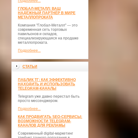
Подробнее...
ГЛОБАЛ-МЕТАЛЛ: ВАШ
НАДЁЖНЫЙ ПАРТНЁР В МИРЕ
МЕТАЛЛОПРОКАТА
Компания "Глобал-Металл" — это
современная сеть торговых
павильонов и складов,
специализирующаяся на продаже
металлопроката.
Подробнее...
СТАТЬИ
ПАБЛИК ТГ: КАК ЭФФЕКТИВНО
НАХОДИТЬ И ИСПОЛЬЗОВАТЬ
TELEGRAM-КАНАЛЫ
Telegram уже давно перестал быть
просто мессенджером.
Подробнее...
КАК ПРОДВИГАТЬ SEO-СЕРВИСЫ:
ВОЗМОЖНОСТИ TELEGRAM-
КАНАЛОВ ДЛЯ РЕКЛАМЫ
Современный digital-маркетинг
требует точного попадания в