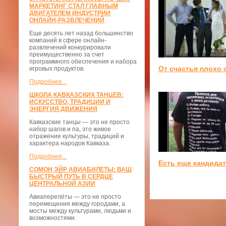
МАРКЕТИНГ СТАЛ ГЛАВНЫМ
ДВИГАТЕЛЕМ ИНДУСТРИИ
ОНЛАЙН-РАЗВЛЕЧЕНИЙ
Еще десять лет назад большинство
компаний в сфере онлайн-
развлечений конкурировали
преимущественно за счет
программного обеспечения и набора
От счастья плохо 
игровых продуктов.
Подробнее...
ШКОЛА КАВКАЗСКИХ ТАНЦЕВ:
ИСКУССТВО, ТРАДИЦИИ И
ЭНЕРГИЯ ДВИЖЕНИЯ
Кавказские танцы — это не просто
набор шагов и па, это живое
отражение культуры, традиций и
характера народов Кавказа.
Подробнее...
Есть еще кандида
СОМОН ЭЙР АВИАБИЛЕТЫ: ВАШ
БЫСТРЫЙ ПУТЬ В СЕРДЦЕ
ЦЕНТРАЛЬНОЙ АЗИИ
Авиаперелёты — это не просто
перемещения между городами, а
мосты между культурами, людьми и
возможностями.