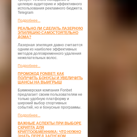
целевую аудиторию и эффективного
использования рекламного бюджета.
Telegram
Подробнее...
РЕАЛЬНО ЛИ СДЕЛАТЬ ЛАЗЕРНУЮ
ЭПИЛЯЦИЮ САМОСТОЯТЕЛЬНО
ДОМА?
Лазерная эпиляция давно считается
одним из наиболее эффективных
методов долговременного удаления
нежелательных волос.
Подробнее...
ПРОМОКОД FONBET: КАК
ПОЛУЧИТЬ БОНУСЫ И УВЕЛИЧИТЬ
ШАНСЫ НА ВЫИГРЫШ
Букмекерская компания Fonbet
предлагает своим пользователям не
только удобную платформу и
широкий выбор спортивных
событий, но и бонусные программы.
Подробнее...
ВАЖНЫЕ АСПЕКТЫ ПРИ ВЫБОРЕ
СКРИПТА ДЛЯ
КРИПТООБМЕННИКА: ЧТО НУЖНО
ЗНАТЬ ПЕРЕД ЗАПУСКОМ