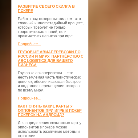
РАЗВИТИЕ СВОЕГО СКИЛЛА В
ПОКЕРЕ
Работа над покерным скиллом - это
сложный и многостадийный процесс,
который требует не только
теоретических знаний, но и
практических навыков при игре
Подробнее...
ГРУЗОВЫЕ АВИАПЕРЕВОЗКИ ПО
РОССИИ И МИРУ: ПАРТНЁРСТВО С
ABC LOGISTICS ДЛЯ ВАШЕГО
БИЗНЕСА
Грузовые авиаперевозки — это
неотъемлемая часть логистических
цепочек, обеспечивающая быстрое
и надёжное перемещение товаров
по всему миру.
Подробнее...
КАК ПОНЯТЬ КАКИЕ КАРТЫ У
ОППОНЕНТОВ ПРИ ИГРЕ В ПОКЕР
ПОКЕРОК НА АНДРОИД?
Для определения возможных карт у
оппонентов в покере можно
использовать различные методы и
стратегии.