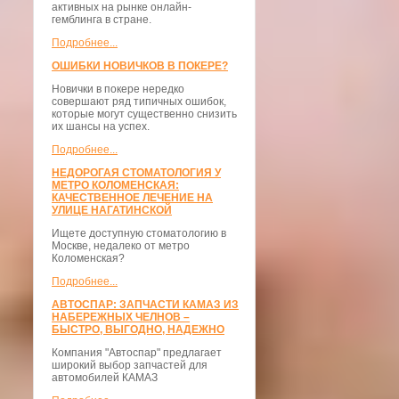
активных на рынке онлайн-
гемблинга в стране.
Подробнее...
ОШИБКИ НОВИЧКОВ В ПОКЕРЕ?
Новички в покере нередко
совершают ряд типичных ошибок,
которые могут существенно снизить
их шансы на успех.
Подробнее...
НЕДОРОГАЯ СТОМАТОЛОГИЯ У
МЕТРО КОЛОМЕНСКАЯ:
КАЧЕСТВЕННОЕ ЛЕЧЕНИЕ НА
УЛИЦЕ НАГАТИНСКОЙ
Ищете доступную стоматологию в
Москве, недалеко от метро
Коломенская?
Подробнее...
АВТОСПАР: ЗАПЧАСТИ КАМАЗ ИЗ
НАБЕРЕЖНЫХ ЧЕЛНОВ –
БЫСТРО, ВЫГОДНО, НАДЕЖНО
Компания "Автоспар" предлагает
широкий выбор запчастей для
автомобилей КАМАЗ