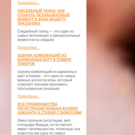
Подробнее...
СВАДЕБНЫЙ ТАНЕЦ: КАК
СОЗДАТЬ НЕЗАБЫВАЕМЫЙ
МОМЕНТ В ДЕНЬ ВАШЕГО
ПРАЗДНИКА
Свадебный танец — это один из
самых волнующих и эмоциональных
моментов на свадьбе.
Подробнее...
ОЦЕНКА КОМБИНАЦИЙ ИЗ
КАРМАННЫХ КАРТ В ПОКЕРЕ
ПОКЕРОК
Оценка комбинаций из карманных
карт в покере - это один из самых
важных аспектов игры, который
помогает игрокам принимать
обоснованные решения.
Подробнее...
ВСЕ ПРЕИМУЩЕСТВА
РЕГИСТРАЦИИ ВАВАДА КАЗИНО
АККАУНТА И СТАВКИ С БОНУСАМИ
Имея прочную репутацию, веб-
площадка Вавада, естественно,
имеет преимущество, поскольку она
известна как одна из самых