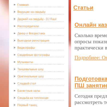
Главная
Статьи
Ведущие на свадьбу
Диджей на свадьбу - DJ Raul
Онлайн ка
Распорядители
Декор и Флористика
Сколько врем
опросы показы
Выездная регистрация
практически в
Видеографы
Свадебные фотографы
Подробнее: О
Музыканты
Танцевальные шоу
Оригинальные шоу
Подготовка
Сладкий стол
ПШ заняти
Банкетные залы
Сегодня предл
Свадьба на теплоходе
рассмотреть т
Первый танец