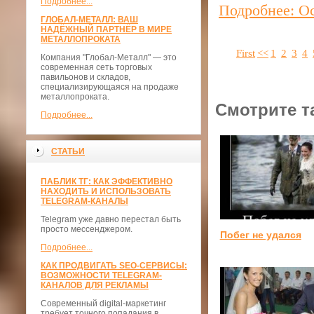
Подробнее...
Подробнее: О
ГЛОБАЛ-МЕТАЛЛ: ВАШ
НАДЁЖНЫЙ ПАРТНЁР В МИРЕ
МЕТАЛЛОПРОКАТА
First
<<
1
2
3
4
Компания "Глобал-Металл" — это
современная сеть торговых
павильонов и складов,
специализирующаяся на продаже
металлопроката.
Смотрите т
Подробнее...
СТАТЬИ
ПАБЛИК ТГ: КАК ЭФФЕКТИВНО
НАХОДИТЬ И ИСПОЛЬЗОВАТЬ
TELEGRAM-КАНАЛЫ
Telegram уже давно перестал быть
просто мессенджером.
Побег не удался
Подробнее...
КАК ПРОДВИГАТЬ SEO-СЕРВИСЫ:
ВОЗМОЖНОСТИ TELEGRAM-
КАНАЛОВ ДЛЯ РЕКЛАМЫ
Современный digital-маркетинг
требует точного попадания в