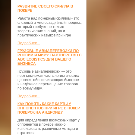
РАЗВИТИЕ СВОЕГО СКИЛЛА В
ПОКЕРЕ
Работа над покерным скиллом - это
сложный и многостадийный процесс,
который требует не только
теоретических знаний, но и
практических навыков при игре
Подробнее...
ГРУЗОВЫЕ АВИАПЕРЕВОЗКИ ПО
РОССИИ И МИРУ: ПАРТНЁРСТВО С
ABC LOGISTICS ДЛЯ ВАШЕГО
БИЗНЕСА
Грузовые авиаперевозки — это
неотъемлемая часть логистических
цепочек, обеспечивающая быстрое
и надёжное перемещение товаров
по всему миру.
Подробнее...
КАК ПОНЯТЬ КАКИЕ КАРТЫ У
ОППОНЕНТОВ ПРИ ИГРЕ В ПОКЕР
ПОКЕРОК НА АНДРОИД?
Для определения возможных карт у
оппонентов в покере можно
использовать различные методы и
стратегии.