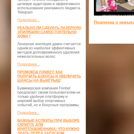
целевую аудиторию и эффективного
использования рекламного бюджета.
Telegram
Подробнее...
Подписка о невые
РЕАЛЬНО ЛИ СДЕЛАТЬ ЛАЗЕРНУЮ
ЭПИЛЯЦИЮ САМОСТОЯТЕЛЬНО
ДОМА?
Лазерная эпиляция давно считается
одним из наиболее эффективных
методов долговременного удаления
нежелательных волос.
Подробнее...
ПРОМОКОД FONBET: КАК
ПОЛУЧИТЬ БОНУСЫ И УВЕЛИЧИТЬ
ШАНСЫ НА ВЫИГРЫШ
Букмекерская компания Fonbet
предлагает своим пользователям не
только удобную платформу и
широкий выбор спортивных
событий, но и бонусные программы.
Подробнее...
ВАЖНЫЕ АСПЕКТЫ ПРИ ВЫБОРЕ
СКРИПТА ДЛЯ
КРИПТООБМЕННИКА: ЧТО НУЖНО
ЗНАТЬ ПЕРЕД ЗАПУСКОМ