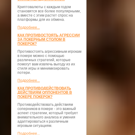
Криптовалюты с каждым годом
становятся все более популярными,
а вместе с этим растет спрос на
платформы для их обмена.
Подробнее...
КАК ПРОТИВОСТОЯТЬ АГРЕССИИ
ЗА ПОКЕРНЫМ СТОЛОМ В
ПОКЕРОК?
Противостоять агрессивным игрокам
в покере можно с помощью
различных стратегий, которые
помогут вам извлечь выгоду из их
стиля игры и минимизировать
потери.
Подробнее...
КАК ПРОТИВОДЕЙСТВОВАТЬ
ДЕЙСТВИЯМ ОППОНЕНТОВ В
ПОКЕРЕ ПОКЕРОК?
Противодействовать действиям
соперников в покере - это важный
аспект стратегии, который требует
внимательного анализа и умения
адаптироваться к различным
игровым ситуациям.
Подробнее...