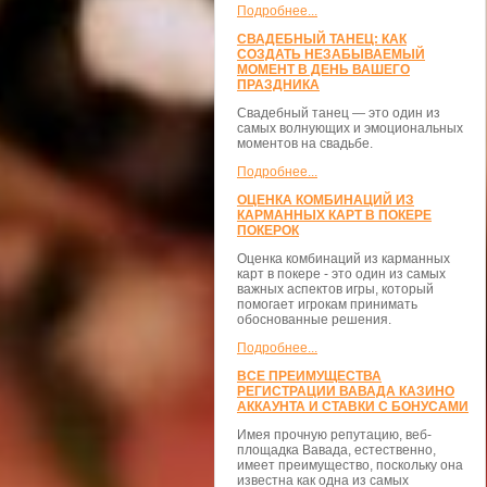
Подробнее...
СВАДЕБНЫЙ ТАНЕЦ: КАК
СОЗДАТЬ НЕЗАБЫВАЕМЫЙ
МОМЕНТ В ДЕНЬ ВАШЕГО
ПРАЗДНИКА
Свадебный танец — это один из
самых волнующих и эмоциональных
моментов на свадьбе.
Подробнее...
ОЦЕНКА КОМБИНАЦИЙ ИЗ
КАРМАННЫХ КАРТ В ПОКЕРЕ
ПОКЕРОК
Оценка комбинаций из карманных
карт в покере - это один из самых
важных аспектов игры, который
помогает игрокам принимать
обоснованные решения.
Подробнее...
ВСЕ ПРЕИМУЩЕСТВА
РЕГИСТРАЦИИ ВАВАДА КАЗИНО
АККАУНТА И СТАВКИ С БОНУСАМИ
Имея прочную репутацию, веб-
площадка Вавада, естественно,
имеет преимущество, поскольку она
известна как одна из самых