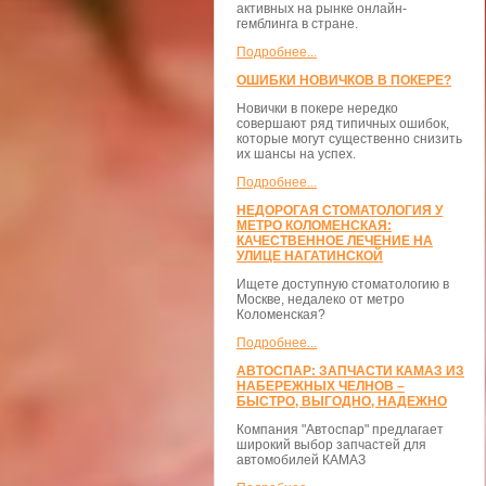
активных на рынке онлайн-
гемблинга в стране.
Подробнее...
ОШИБКИ НОВИЧКОВ В ПОКЕРЕ?
Новички в покере нередко
совершают ряд типичных ошибок,
которые могут существенно снизить
их шансы на успех.
Подробнее...
НЕДОРОГАЯ СТОМАТОЛОГИЯ У
МЕТРО КОЛОМЕНСКАЯ:
КАЧЕСТВЕННОЕ ЛЕЧЕНИЕ НА
УЛИЦЕ НАГАТИНСКОЙ
Ищете доступную стоматологию в
Москве, недалеко от метро
Коломенская?
Подробнее...
АВТОСПАР: ЗАПЧАСТИ КАМАЗ ИЗ
НАБЕРЕЖНЫХ ЧЕЛНОВ –
БЫСТРО, ВЫГОДНО, НАДЕЖНО
Компания "Автоспар" предлагает
широкий выбор запчастей для
автомобилей КАМАЗ