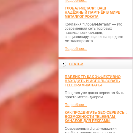
Подробнее...
ГЛОБАЛ-МЕТАЛЛ: ВАШ
НАДЁЖНЫЙ ПАРТНЁР В МИРЕ
МЕТАЛЛОПРОКАТА
Компания "Глобал-Металл" — это
современная сеть торговых
павильонов и складов,
специализирующаяся на продаже
металлопроката.
Подробнее...
СТАТЬИ
ПАБЛИК ТГ: КАК ЭФФЕКТИВНО
НАХОДИТЬ И ИСПОЛЬЗОВАТЬ
TELEGRAM-КАНАЛЫ
Telegram уже давно перестал быть
просто мессенджером.
Подробнее...
КАК ПРОДВИГАТЬ SEO-СЕРВИСЫ:
ВОЗМОЖНОСТИ TELEGRAM-
КАНАЛОВ ДЛЯ РЕКЛАМЫ
Современный digital-маркетинг
требует точного попадания в