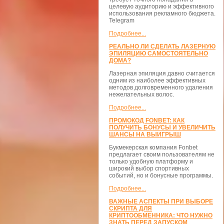
целевую аудиторию и эффективного
использования рекламного бюджета.
Telegram
Подробнее...
РЕАЛЬНО ЛИ СДЕЛАТЬ ЛАЗЕРНУЮ
ЭПИЛЯЦИЮ САМОСТОЯТЕЛЬНО
ДОМА?
Лазерная эпиляция давно считается
одним из наиболее эффективных
методов долговременного удаления
нежелательных волос.
Подробнее...
ПРОМОКОД FONBET: КАК
ПОЛУЧИТЬ БОНУСЫ И УВЕЛИЧИТЬ
ШАНСЫ НА ВЫИГРЫШ
Букмекерская компания Fonbet
предлагает своим пользователям не
только удобную платформу и
широкий выбор спортивных
событий, но и бонусные программы.
Подробнее...
ВАЖНЫЕ АСПЕКТЫ ПРИ ВЫБОРЕ
СКРИПТА ДЛЯ
КРИПТООБМЕННИКА: ЧТО НУЖНО
ЗНАТЬ ПЕРЕД ЗАПУСКОМ