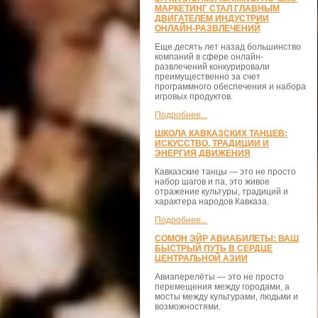
МАРКЕТИНГ СТАЛ ГЛАВНЫМ
ДВИГАТЕЛЕМ ИНДУСТРИИ
ОНЛАЙН-РАЗВЛЕЧЕНИЙ
Еще десять лет назад большинство
компаний в сфере онлайн-
развлечений конкурировали
преимущественно за счет
программного обеспечения и набора
игровых продуктов.
Подробнее...
ШКОЛА КАВКАЗСКИХ ТАНЦЕВ:
ИСКУССТВО, ТРАДИЦИИ И
ЭНЕРГИЯ ДВИЖЕНИЯ
Кавказские танцы — это не просто
набор шагов и па, это живое
отражение культуры, традиций и
характера народов Кавказа.
Подробнее...
СОМОН ЭЙР АВИАБИЛЕТЫ: ВАШ
БЫСТРЫЙ ПУТЬ В СЕРДЦЕ
ЦЕНТРАЛЬНОЙ АЗИИ
Авиаперелёты — это не просто
перемещения между городами, а
мосты между культурами, людьми и
возможностями.