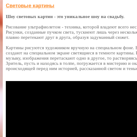
Световые картины
Шоу световых картин - это уникальное шоу на свадьбу.
Рисование ультрафиолетом - техника, которой владеют всего нес
Рисунки, созданные пучком света, тускнеют лишь через несколь
плавно перетекают друг в друга, образуя задуманный сюжет.
Картины рисуются художником вручную на специальном фоне. 
создают на специальном экране светящиеся в темноте картины. 
музыку, изображения перетаскают одно в другое, то растворяясь
Зритель, пусть и находясь в толпе, погружается в мистерию и ок
происходящей перед ним историей, рассказанной светом и тень