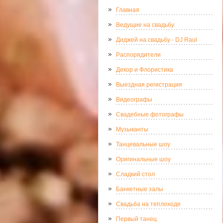
Главная
Ведущие на свадьбу
Диджей на свадьбу - DJ Raul
Распорядители
Декор и Флористика
Выездная регистрация
Видеографы
Свадебные фотографы
Музыканты
Танцевальные шоу
Оригинальные шоу
Сладкий стол
Банкетные залы
Свадьба на теплоходе
Первый танец