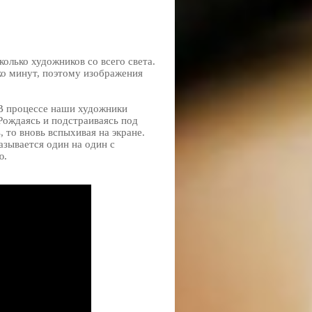
колько художников со всего света.
ко минут, поэтому изображения
В процессе наши художники
Рождаясь и подстраиваясь под
, то вновь вспыхивая на экране.
азывается один на один с
ю.