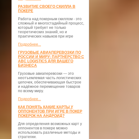
РАЗВИТИЕ СВОЕГО СКИЛЛА В
ПОКЕРЕ
Работа над покерным скиллом - это
сложный и многостадийный процесс,
который требует не только
теоретических знаний, но и
практических навыков при игре
Подробнее...
ГРУЗОВЫЕ АВИАПЕРЕВОЗКИ ПО
РОССИИ И МИРУ: ПАРТНЁРСТВО С
ABC LOGISTICS ДЛЯ ВАШЕГО
БИЗНЕСА
Грузовые авиаперевозки — это
неотъемлемая часть логистических
цепочек, обеспечивающая быстрое
и надёжное перемещение товаров
по всему миру.
Подробнее...
КАК ПОНЯТЬ КАКИЕ КАРТЫ У
ОППОНЕНТОВ ПРИ ИГРЕ В ПОКЕР
ПОКЕРОК НА АНДРОИД?
Для определения возможных карт у
оппонентов в покере можно
использовать различные методы и
стратегии.