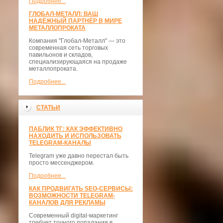
Подробнее...
ГЛОБАЛ-МЕТАЛЛ: ВАШ
НАДЁЖНЫЙ ПАРТНЁР В МИРЕ
МЕТАЛЛОПРОКАТА
Компания "Глобал-Металл" — это
современная сеть торговых
павильонов и складов,
специализирующаяся на продаже
металлопроката.
Подробнее...
СТАТЬИ
ПАБЛИК ТГ: КАК ЭФФЕКТИВНО
НАХОДИТЬ И ИСПОЛЬЗОВАТЬ
TELEGRAM-КАНАЛЫ
Telegram уже давно перестал быть
просто мессенджером.
Подробнее...
КАК ПРОДВИГАТЬ SEO-СЕРВИСЫ:
ВОЗМОЖНОСТИ TELEGRAM-
КАНАЛОВ ДЛЯ РЕКЛАМЫ
Современный digital-маркетинг
требует точного попадания в