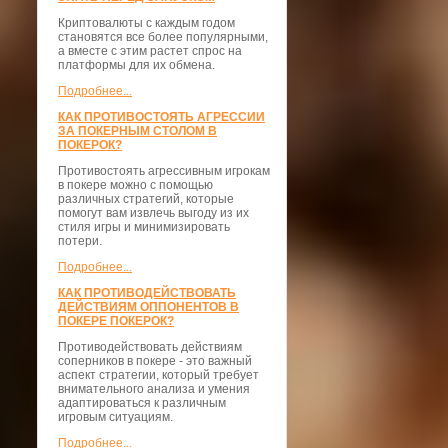
Криптовалюты с каждым годом
становятся все более популярными,
а вместе с этим растет спрос на
платформы для их обмена.
Подробнее...
КАК ПРОТИВОСТОЯТЬ АГРЕССИИ
ЗА ПОКЕРНЫМ СТОЛОМ В
ПОКЕРОК?
Противостоять агрессивным игрокам
в покере можно с помощью
различных стратегий, которые
помогут вам извлечь выгоду из их
стиля игры и минимизировать
потери.
Подробнее...
КАК ПРОТИВОДЕЙСТВОВАТЬ
ДЕЙСТВИЯМ ОППОНЕНТОВ В
ПОКЕРЕ ПОКЕРОК?
Противодействовать действиям
соперников в покере - это важный
аспект стратегии, который требует
внимательного анализа и умения
адаптироваться к различным
игровым ситуациям.
Подробнее...