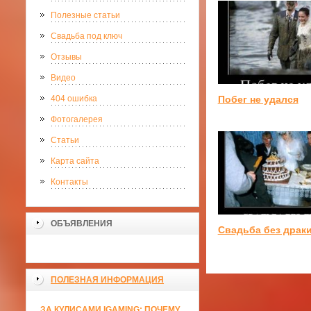
Полезные статьи
Свадьба под ключ
Отзывы
Видео
Побег не удался
404 ошибка
Фотогалерея
Статьи
Карта сайта
Контакты
ОБЪЯВЛЕНИЯ
Свадьба без драк
ПОЛЕЗНАЯ ИНФОРМАЦИЯ
ЗА КУЛИСАМИ IGAMING: ПОЧЕМУ