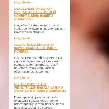
Подробнее...
СВАДЕБНЫЙ ТАНЕЦ: КАК
СОЗДАТЬ НЕЗАБЫВАЕМЫЙ
МОМЕНТ В ДЕНЬ ВАШЕГО
ПРАЗДНИКА
Свадебный танец — это один из
самых волнующих и эмоциональных
моментов на свадьбе.
Подробнее...
ОЦЕНКА КОМБИНАЦИЙ ИЗ
КАРМАННЫХ КАРТ В ПОКЕРЕ
ПОКЕРОК
Оценка комбинаций из карманных
карт в покере - это один из самых
важных аспектов игры, который
помогает игрокам принимать
обоснованные решения.
Подробнее...
ВСЕ ПРЕИМУЩЕСТВА
РЕГИСТРАЦИИ ВАВАДА КАЗИНО
АККАУНТА И СТАВКИ С БОНУСАМИ
Имея прочную репутацию, веб-
площадка Вавада, естественно,
имеет преимущество, поскольку она
известна как одна из самых