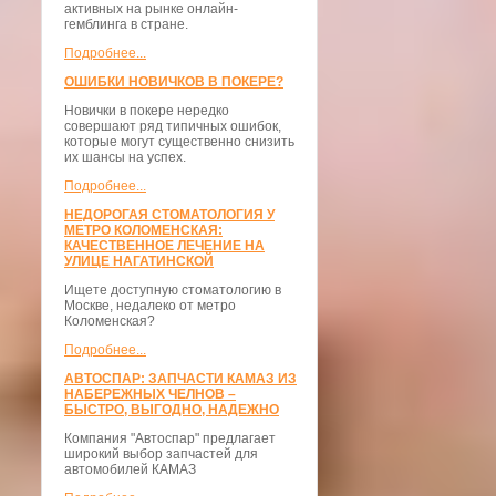
активных на рынке онлайн-
гемблинга в стране.
Подробнее...
ОШИБКИ НОВИЧКОВ В ПОКЕРЕ?
Новички в покере нередко
совершают ряд типичных ошибок,
которые могут существенно снизить
их шансы на успех.
Подробнее...
НЕДОРОГАЯ СТОМАТОЛОГИЯ У
МЕТРО КОЛОМЕНСКАЯ:
КАЧЕСТВЕННОЕ ЛЕЧЕНИЕ НА
УЛИЦЕ НАГАТИНСКОЙ
Ищете доступную стоматологию в
Москве, недалеко от метро
Коломенская?
Подробнее...
АВТОСПАР: ЗАПЧАСТИ КАМАЗ ИЗ
НАБЕРЕЖНЫХ ЧЕЛНОВ –
БЫСТРО, ВЫГОДНО, НАДЕЖНО
Компания "Автоспар" предлагает
широкий выбор запчастей для
автомобилей КАМАЗ