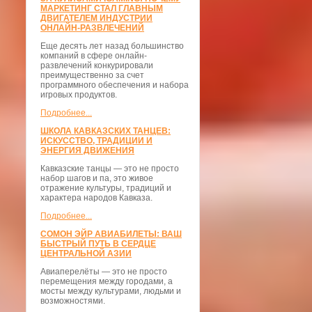
МАРКЕТИНГ СТАЛ ГЛАВНЫМ
ДВИГАТЕЛЕМ ИНДУСТРИИ
ОНЛАЙН-РАЗВЛЕЧЕНИЙ
Еще десять лет назад большинство
компаний в сфере онлайн-
развлечений конкурировали
преимущественно за счет
программного обеспечения и набора
игровых продуктов.
Подробнее...
ШКОЛА КАВКАЗСКИХ ТАНЦЕВ:
ИСКУССТВО, ТРАДИЦИИ И
ЭНЕРГИЯ ДВИЖЕНИЯ
Кавказские танцы — это не просто
набор шагов и па, это живое
отражение культуры, традиций и
характера народов Кавказа.
Подробнее...
СОМОН ЭЙР АВИАБИЛЕТЫ: ВАШ
БЫСТРЫЙ ПУТЬ В СЕРДЦЕ
ЦЕНТРАЛЬНОЙ АЗИИ
Авиаперелёты — это не просто
перемещения между городами, а
мосты между культурами, людьми и
возможностями.