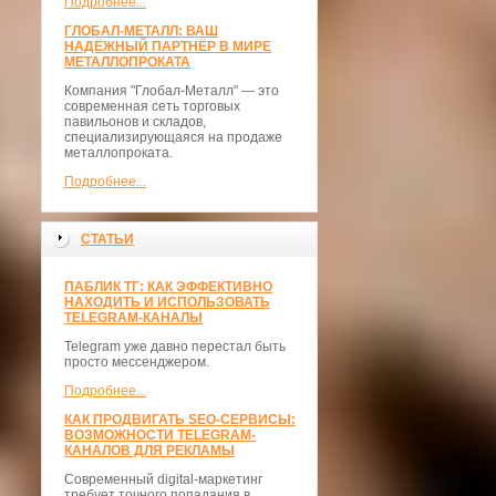
Подробнее...
ГЛОБАЛ-МЕТАЛЛ: ВАШ
НАДЁЖНЫЙ ПАРТНЁР В МИРЕ
МЕТАЛЛОПРОКАТА
Компания "Глобал-Металл" — это
современная сеть торговых
павильонов и складов,
специализирующаяся на продаже
металлопроката.
Подробнее...
СТАТЬИ
ПАБЛИК ТГ: КАК ЭФФЕКТИВНО
НАХОДИТЬ И ИСПОЛЬЗОВАТЬ
TELEGRAM-КАНАЛЫ
Telegram уже давно перестал быть
просто мессенджером.
Подробнее...
КАК ПРОДВИГАТЬ SEO-СЕРВИСЫ:
ВОЗМОЖНОСТИ TELEGRAM-
КАНАЛОВ ДЛЯ РЕКЛАМЫ
Современный digital-маркетинг
требует точного попадания в