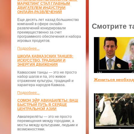
МАРКЕТИНГ СТАЛ ГЛАВНЫМ
ДВИГАТЕЛЕМ ИНДУСТРИИ
ОНЛАЙН-РАЗВЛЕЧЕНИЙ
Еще десять лет назад большинство
компаний в сфере онлайн-
Смотрите т
развлечений конкурировали
преимущественно за счет
программного обеспечения и набора
игровых продуктов.
Подробнее...
ШКОЛА КАВКАЗСКИХ ТАНЦЕВ:
ИСКУССТВО, ТРАДИЦИИ И
ЭНЕРГИЯ ДВИЖЕНИЯ
Кавказские танцы — это не просто
набор шагов и па, это живое
Жениться необхо
отражение культуры, традиций и
характера народов Кавказа.
Подробнее...
СОМОН ЭЙР АВИАБИЛЕТЫ: ВАШ
БЫСТРЫЙ ПУТЬ В СЕРДЦЕ
ЦЕНТРАЛЬНОЙ АЗИИ
Авиаперелёты — это не просто
перемещения между городами, а
мосты между культурами, людьми и
возможностями.