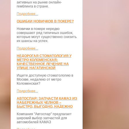
активных на рынке онлайн-
гемблинга в стране.
Подробнее...
ОШИБКИ НОВИЧКОВ В ПОКЕРЕ?
Новички в покере нередко
совершают ряд типичных ошибок,
которые могут существенно снизить
их шансы на успех.
Подробнее...
НЕДОРОГАЯ СТОМАТОЛОГИЯ У
МЕТРО КОЛОМЕНСКАЯ:
КАЧЕСТВЕННОЕ ЛЕЧЕНИЕ НА
УЛИЦЕ НАГАТИНСКОЙ
Ищете доступную стоматологию в
Москве, недалеко от метро
Коломенская?
Подробнее...
АВТОСПАР: ЗАПЧАСТИ КАМАЗ ИЗ
НАБЕРЕЖНЫХ ЧЕЛНОВ –
БЫСТРО, ВЫГОДНО, НАДЕЖНО
Компания "Автоспар" предлагает
широкий выбор запчастей для
автомобилей КАМАЗ