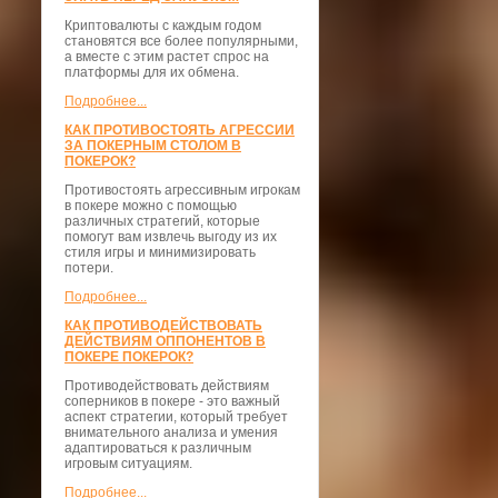
Криптовалюты с каждым годом
становятся все более популярными,
а вместе с этим растет спрос на
платформы для их обмена.
Подробнее...
КАК ПРОТИВОСТОЯТЬ АГРЕССИИ
ЗА ПОКЕРНЫМ СТОЛОМ В
ПОКЕРОК?
Противостоять агрессивным игрокам
в покере можно с помощью
различных стратегий, которые
помогут вам извлечь выгоду из их
стиля игры и минимизировать
потери.
Подробнее...
КАК ПРОТИВОДЕЙСТВОВАТЬ
ДЕЙСТВИЯМ ОППОНЕНТОВ В
ПОКЕРЕ ПОКЕРОК?
Противодействовать действиям
соперников в покере - это важный
аспект стратегии, который требует
внимательного анализа и умения
адаптироваться к различным
игровым ситуациям.
Подробнее...