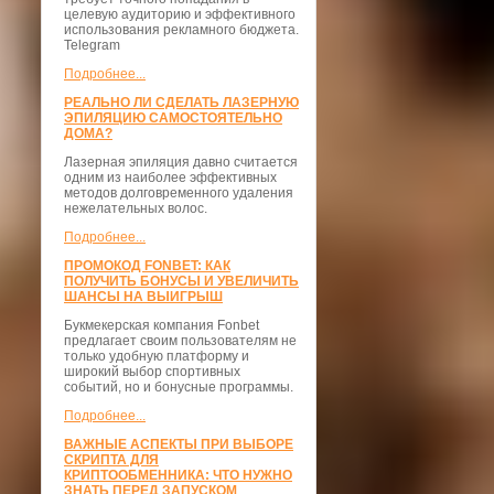
целевую аудиторию и эффективного
использования рекламного бюджета.
Telegram
Подробнее...
РЕАЛЬНО ЛИ СДЕЛАТЬ ЛАЗЕРНУЮ
ЭПИЛЯЦИЮ САМОСТОЯТЕЛЬНО
ДОМА?
Лазерная эпиляция давно считается
одним из наиболее эффективных
методов долговременного удаления
нежелательных волос.
Подробнее...
ПРОМОКОД FONBET: КАК
ПОЛУЧИТЬ БОНУСЫ И УВЕЛИЧИТЬ
ШАНСЫ НА ВЫИГРЫШ
Букмекерская компания Fonbet
предлагает своим пользователям не
только удобную платформу и
широкий выбор спортивных
событий, но и бонусные программы.
Подробнее...
ВАЖНЫЕ АСПЕКТЫ ПРИ ВЫБОРЕ
СКРИПТА ДЛЯ
КРИПТООБМЕННИКА: ЧТО НУЖНО
ЗНАТЬ ПЕРЕД ЗАПУСКОМ