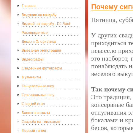
Почему сиг
Главная
Ведущие на свадьбу
Пятница, субб
Диджей на свадьбу - DJ Raul
Распорядители
У других свад
приходиться т
Декор и Флористика
невесело прих
Выездная регистрация
это наоборот,
Видеографы
понаблюдать н
Свадебные фотографы
веселого выкуп
Музыканты
Танцевальные шоу
Так почему си
Оригинальные шоу
Это традиция,
консервные ба
Сладкий стол
отпугивания з
Банкетные залы
бокалами и кри
Свадьба на теплоходе
бесов, которые
Первый танец