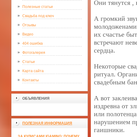
Они тянутся , 
Полезные статьи
Свадьба под ключ
А громкий зву
молодоженами,
Отзывы
их счастье быт
Видео
встречают нев
404 ошибка
сердца.
Фотогалерея
Статьи
Некоторые сва
Карта сайта
ритуал. Орган
Контакты
свадебным бан
А вот заклеив
ОБЪЯВЛЕНИЯ
издревна от з
или полотенца
нарушением пр
ПОЛЕЗНАЯ ИНФОРМАЦИЯ
гаишники.
ЗА КУЛИСАМИ IGAMING: ПОЧЕМУ