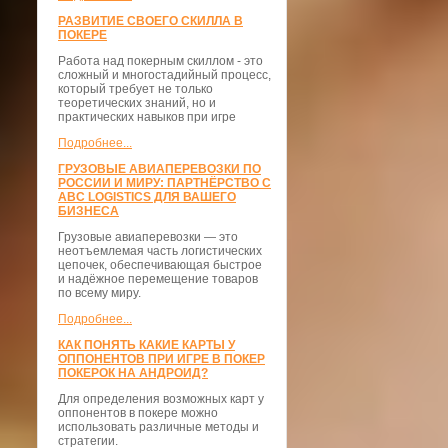
РАЗВИТИЕ СВОЕГО СКИЛЛА В
ПОКЕРЕ
Работа над покерным скиллом - это
сложный и многостадийный процесс,
который требует не только
теоретических знаний, но и
практических навыков при игре
Подробнее...
ГРУЗОВЫЕ АВИАПЕРЕВОЗКИ ПО
РОССИИ И МИРУ: ПАРТНЁРСТВО С
ABC LOGISTICS ДЛЯ ВАШЕГО
БИЗНЕСА
Грузовые авиаперевозки — это
неотъемлемая часть логистических
цепочек, обеспечивающая быстрое
и надёжное перемещение товаров
по всему миру.
Подробнее...
КАК ПОНЯТЬ КАКИЕ КАРТЫ У
ОППОНЕНТОВ ПРИ ИГРЕ В ПОКЕР
ПОКЕРОК НА АНДРОИД?
Для определения возможных карт у
оппонентов в покере можно
использовать различные методы и
стратегии.