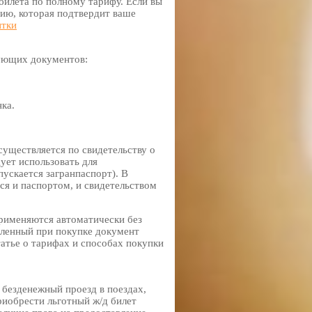
лета по полному тарифу. Если вы
ию, которая подтвердит ваше
итки
дующих документов:
ка.
уществляется по свидетельству о
ует использовать для
ускается загранпаспорт). В
ся и паспортом, и свидетельством
рименяются автоматически без
вленный при покупке документ
татье о тарифах и способах покупки
безденежный проезд в поездах,
иобрести льготный ж/д билет