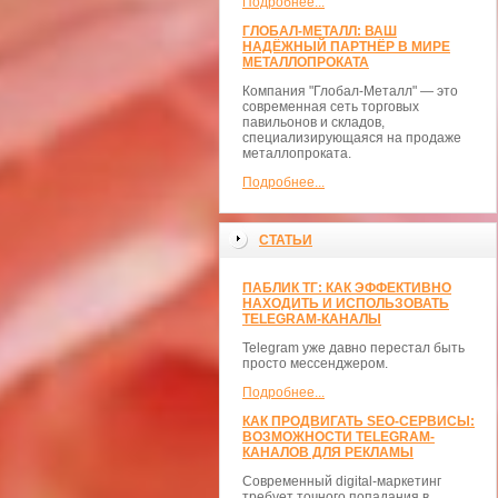
Подробнее...
ГЛОБАЛ-МЕТАЛЛ: ВАШ
НАДЁЖНЫЙ ПАРТНЁР В МИРЕ
МЕТАЛЛОПРОКАТА
Компания "Глобал-Металл" — это
современная сеть торговых
павильонов и складов,
специализирующаяся на продаже
металлопроката.
Подробнее...
СТАТЬИ
ПАБЛИК ТГ: КАК ЭФФЕКТИВНО
НАХОДИТЬ И ИСПОЛЬЗОВАТЬ
TELEGRAM-КАНАЛЫ
Telegram уже давно перестал быть
просто мессенджером.
Подробнее...
КАК ПРОДВИГАТЬ SEO-СЕРВИСЫ:
ВОЗМОЖНОСТИ TELEGRAM-
КАНАЛОВ ДЛЯ РЕКЛАМЫ
Современный digital-маркетинг
требует точного попадания в