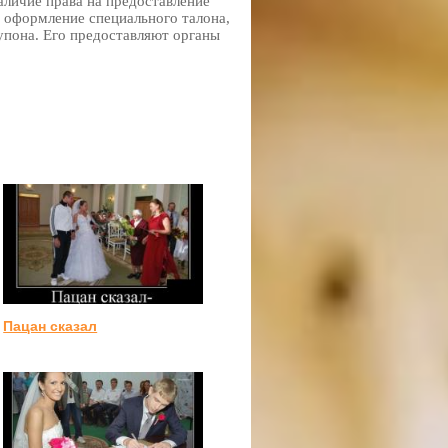
личие права на предоставление
я оформление специального талона,
упона. Его предоставляют органы
Пацан сказал