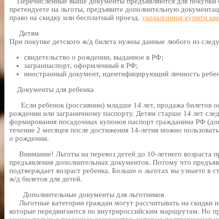
Перечисленные выше документы предъявляются для покупки би
претендуете на льготы, предъявите дополнительную документац
право на скидку или бесплатный проезд.
укрзалізниця купити кв
Детям
При покупке детского ж/д билета нужны данные любого из сле
свидетельство о рождении, выданное в РФ;
загранпаспорт, оформленный в РФ;
иностранный документ, идентифицирующий личность ребен
Документы для ребенка
Если ребенок (россиянин) младше 14 лет, продажа билетов ос
рождении или заграничному паспорту. Детям старше 14 лет след
формирования посадочных купонов паспорт гражданина РФ (доп
течение 2 месяцев после достижения 14-летия можно пользовать
о рождении.
Внимание! Льготы на перевоз детей до 10-летнего возраста п
предъявления дополнительных документов. Потому что предъя
подтверждает возраст ребенка. Больше о льготах вы узнаете в с
ж/д билетов для детей.
Дополнительные документы для льготников
Льготные категории граждан могут рассчитывать на скидки и 
которые передвигаются по внутрироссийским маршрутам. Но пр