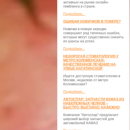
активных на рынке онлайн-
гемблинга в стране.
Подробнее...
ОШИБКИ НОВИЧКОВ В ПОКЕРЕ?
Новички в покере нередко
совершают ряд типичных ошибок,
которые могут существенно снизить
их шансы на успех.
Подробнее...
НЕДОРОГАЯ СТОМАТОЛОГИЯ У
МЕТРО КОЛОМЕНСКАЯ:
КАЧЕСТВЕННОЕ ЛЕЧЕНИЕ НА
УЛИЦЕ НАГАТИНСКОЙ
Ищете доступную стоматологию в
Москве, недалеко от метро
Коломенская?
Подробнее...
АВТОСПАР: ЗАПЧАСТИ КАМАЗ ИЗ
НАБЕРЕЖНЫХ ЧЕЛНОВ –
БЫСТРО, ВЫГОДНО, НАДЕЖНО
Компания "Автоспар" предлагает
широкий выбор запчастей для
автомобилей КАМАЗ