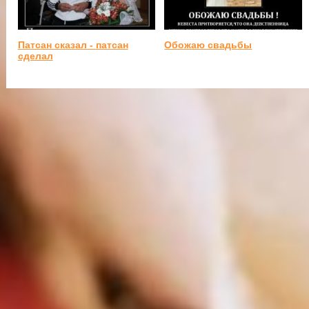
Патсан сказал - патсан
Обожаю свадьбы
сделал