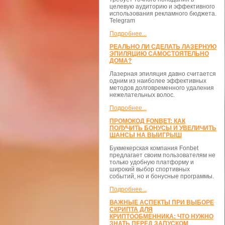
целевую аудиторию и эффективного
использования рекламного бюджета.
Telegram
Подробнее...
РЕАЛЬНО ЛИ СДЕЛАТЬ ЛАЗЕРНУЮ
ЭПИЛЯЦИЮ САМОСТОЯТЕЛЬНО
ДОМА?
Лазерная эпиляция давно считается
одним из наиболее эффективных
методов долговременного удаления
нежелательных волос.
Подробнее...
ПРОМОКОД FONBET: КАК
ПОЛУЧИТЬ БОНУСЫ И УВЕЛИЧИТЬ
ШАНСЫ НА ВЫИГРЫШ
Букмекерская компания Fonbet
предлагает своим пользователям не
только удобную платформу и
широкий выбор спортивных
событий, но и бонусные программы.
Подробнее...
ВАЖНЫЕ АСПЕКТЫ ПРИ ВЫБОРЕ
СКРИПТА ДЛЯ
КРИПТООБМЕННИКА: ЧТО НУЖНО
ЗНАТЬ ПЕРЕД ЗАПУСКОМ