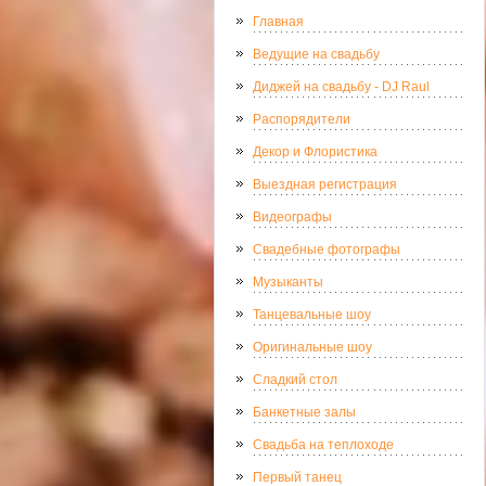
Главная
Ведущие на свадьбу
Диджей на свадьбу - DJ Raul
Распорядители
Декор и Флористика
Выездная регистрация
Видеографы
Свадебные фотографы
Музыканты
Танцевальные шоу
Оригинальные шоу
Сладкий стол
Банкетные залы
Свадьба на теплоходе
Первый танец