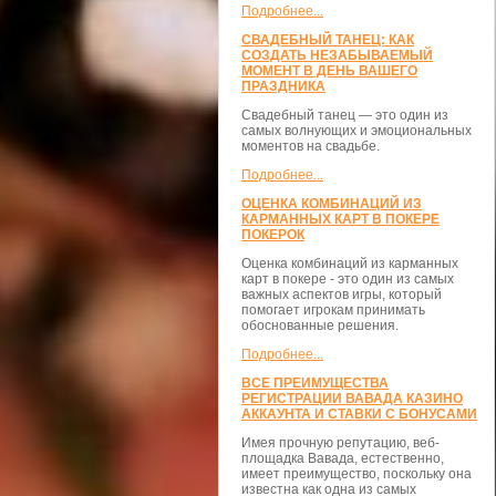
Подробнее...
СВАДЕБНЫЙ ТАНЕЦ: КАК
СОЗДАТЬ НЕЗАБЫВАЕМЫЙ
МОМЕНТ В ДЕНЬ ВАШЕГО
ПРАЗДНИКА
Свадебный танец — это один из
самых волнующих и эмоциональных
моментов на свадьбе.
Подробнее...
ОЦЕНКА КОМБИНАЦИЙ ИЗ
КАРМАННЫХ КАРТ В ПОКЕРЕ
ПОКЕРОК
Оценка комбинаций из карманных
карт в покере - это один из самых
важных аспектов игры, который
помогает игрокам принимать
обоснованные решения.
Подробнее...
ВСЕ ПРЕИМУЩЕСТВА
РЕГИСТРАЦИИ ВАВАДА КАЗИНО
АККАУНТА И СТАВКИ С БОНУСАМИ
Имея прочную репутацию, веб-
площадка Вавада, естественно,
имеет преимущество, поскольку она
известна как одна из самых