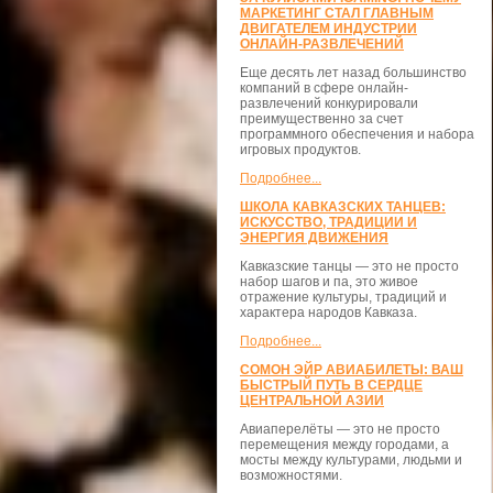
МАРКЕТИНГ СТАЛ ГЛАВНЫМ
ДВИГАТЕЛЕМ ИНДУСТРИИ
ОНЛАЙН-РАЗВЛЕЧЕНИЙ
Еще десять лет назад большинство
компаний в сфере онлайн-
развлечений конкурировали
преимущественно за счет
программного обеспечения и набора
игровых продуктов.
Подробнее...
ШКОЛА КАВКАЗСКИХ ТАНЦЕВ:
ИСКУССТВО, ТРАДИЦИИ И
ЭНЕРГИЯ ДВИЖЕНИЯ
Кавказские танцы — это не просто
набор шагов и па, это живое
отражение культуры, традиций и
характера народов Кавказа.
Подробнее...
СОМОН ЭЙР АВИАБИЛЕТЫ: ВАШ
БЫСТРЫЙ ПУТЬ В СЕРДЦЕ
ЦЕНТРАЛЬНОЙ АЗИИ
Авиаперелёты — это не просто
перемещения между городами, а
мосты между культурами, людьми и
возможностями.