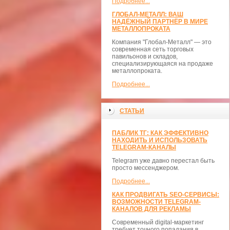
Подробнее...
ГЛОБАЛ-МЕТАЛЛ: ВАШ
НАДЁЖНЫЙ ПАРТНЁР В МИРЕ
МЕТАЛЛОПРОКАТА
Компания "Глобал-Металл" — это
современная сеть торговых
павильонов и складов,
специализирующаяся на продаже
металлопроката.
Подробнее...
СТАТЬИ
ПАБЛИК ТГ: КАК ЭФФЕКТИВНО
НАХОДИТЬ И ИСПОЛЬЗОВАТЬ
TELEGRAM-КАНАЛЫ
Telegram уже давно перестал быть
просто мессенджером.
Подробнее...
КАК ПРОДВИГАТЬ SEO-СЕРВИСЫ:
ВОЗМОЖНОСТИ TELEGRAM-
КАНАЛОВ ДЛЯ РЕКЛАМЫ
Современный digital-маркетинг
требует точного попадания в