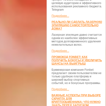
целевую аудиторию и эффективного
использования рекламного бюджета.
Telegram
Подробнее...
РЕАЛЬНО ЛИ СДЕЛАТЬ ЛАЗЕРНУЮ
ЭПИЛЯЦИЮ САМОСТОЯТЕЛЬНО
ДОМА?
Лазерная эпиляция давно считается
одним из наиболее эффективных
методов долговременного удаления
нежелательных волос.
Подробнее...
ПРОМОКОД FONBET: КАК
ПОЛУЧИТЬ БОНУСЫ И УВЕЛИЧИТЬ
ШАНСЫ НА ВЫИГРЫШ
Букмекерская компания Fonbet
предлагает своим пользователям не
только удобную платформу и
широкий выбор спортивных
событий, но и бонусные программы.
Подробнее...
ВАЖНЫЕ АСПЕКТЫ ПРИ ВЫБОРЕ
СКРИПТА ДЛЯ
КРИПТООБМЕННИКА: ЧТО НУЖНО
ЗНАТЬ ПЕРЕД ЗАПУСКОМ