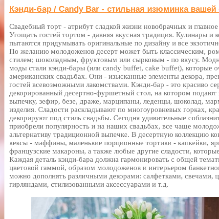
Кэнди-бар / Candy Bar - стильная изюминка вашей
Свадебный торт - атрибут сладкой жизни новобрачных и главное
Угощать гостей тортом - давняя вкусная традиция. Кулинары и 
пытаются придумывать оригинальные по дизайну и все экзотичн
По желанию молодоженов десерт может быть классическим, ром
стилем; шоколадным, фруктовым или сырковым - по вкусу. Модн
моды стали кэнди-бары (или candy buffet, cake buffet), которые
американских свадьбах. Они - изысканные элементы декора, пре
гостей всевозможными лакомствами. Кэнди-бар - это красиво с
декорированный десертно-фуршетный стол, на котором подают я
выпечку, зефир, безе, драже, марципаны, леденцы, шоколад, ма
изделия. Сладости раскладывают по многоуровневых горках, кра
декорируют под стиль свадьбы. Сегодня удивительные соблазнит
приобрели популярность и на наших свадьбах, все чаще молод
альтернативу традиционной выпечке. В десертную коллекцию к
кексы - маффины, маленькие порционные тортики - капкейки, я
французские макароны, а также любые другие сладости, которы
Каждая деталь кэнди-бара должна гармонировать с общей темати
цветовой гаммой, образом молодоженов и интерьером банкетног
можно дополнять различными декорами: салфетками, свечами, ц
гирляндами, стилизованными аксессуарами и т.д.