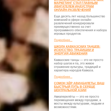
МАРКЕТИНГ СТАЛ ГЛАВНЫМ
ДВИГАТЕЛЕМ ИНДУСТРИИ
ОНЛАЙН-РАЗВЛЕЧЕНИЙ
Еще десять лет назад большинство
компаний в сфере онлайн-
развлечений конкурировали
преимущественно за счет
программного обеспечения и набора
игровых продуктов.
Подробнее...
ШКОЛА КАВКАЗСКИХ ТАНЦЕВ:
ИСКУССТВО, ТРАДИЦИИ И
ЭНЕРГИЯ ДВИЖЕНИЯ
Кавказские танцы — это не просто
набор шагов и па, это живое
отражение культуры, традиций и
характера народов Кавказа.
Подробнее...
СОМОН ЭЙР АВИАБИЛЕТЫ: ВАШ
БЫСТРЫЙ ПУТЬ В СЕРДЦЕ
ЦЕНТРАЛЬНОЙ АЗИИ
Авиаперелёты — это не просто
перемещения между городами, а
мосты между культурами, людьми и
возможностями.