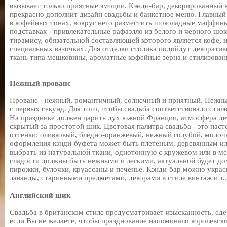
вызывает только приятные эмоции. Кэнди-бар, декорированный 
прекрасно дополнит дизайн свадьбы и банкетное меню. Главны
в кофейных тонах, вокруг него разместить шоколадные маффины
подставках - привлекательные рафаэлло из белого и черного шо
тирамису, обязательной составляющей которого является кофе, 
специальных вазочках. Для отделки столика подойдут декоратив
ткань типа мешковины, ароматные кофейные зерна и стилизован
Нежный прованс
Прованс - нежный, романтичный, солнечный и приятный. Нежны
с первых секунд. Для того, чтобы свадьба соответствовало сти
На празднике должен царить дух южной Франции, атмосфера де
скрытый за простотой шик. Цветовая палитра свадьба - это па
оттенки: оливковый, бледно-оранжевый, нежный голубой, молоч
оформления кэнди-буфета может быть плетеным, деревянным ил
выбрать из натуральной ткани, однотонную с кружевом или в ме
сладости должны быть нежными и легкими, актуальной будет д
пирожки, булочки, круассаны и печенье. Кэнди-бар можно укра
лаванды, старинными предметами, декорами в стиле винтаж и т.
Английский шик
Свадьба в британском стиле предусматривает изысканность, сде
если Вы не желаете, чтобы празднование напоминало королевски