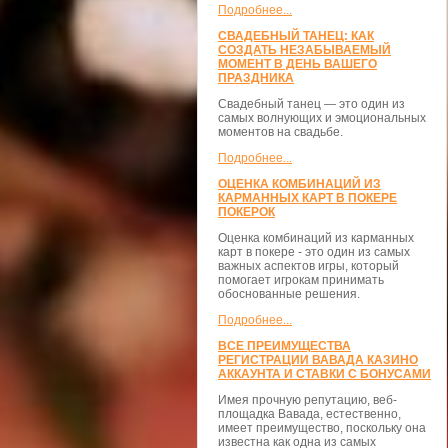
Подробнее...
СВАДЕБНЫЙ ТАНЕЦ: КАК
СОЗДАТЬ НЕЗАБЫВАЕМЫЙ
МОМЕНТ В ДЕНЬ ВАШЕГО
ПРАЗДНИКА
Свадебный танец — это один из
самых волнующих и эмоциональных
моментов на свадьбе.
Подробнее...
ОЦЕНКА КОМБИНАЦИЙ ИЗ
КАРМАННЫХ КАРТ В ПОКЕРЕ
ПОКЕРОК
Оценка комбинаций из карманных
карт в покере - это один из самых
важных аспектов игры, который
помогает игрокам принимать
обоснованные решения.
Подробнее...
ВСЕ ПРЕИМУЩЕСТВА
РЕГИСТРАЦИИ ВАВАДА КАЗИНО
АККАУНТА И СТАВКИ С БОНУСАМИ
Имея прочную репутацию, веб-
площадка Вавада, естественно,
имеет преимущество, поскольку она
известна как одна из самых