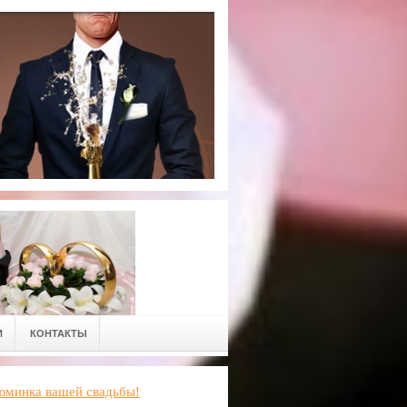
И
КОНТАКТЫ
зюминка вашей свадьбы!