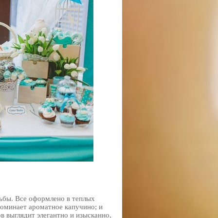
ьбы. Все оформлено в теплых
апоминает ароматное капучино; и
в выглядит элегантно и изысканно,