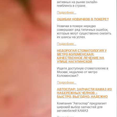
активных на рынке онлайн-
гемблинга в стране.
Подробнее...
ОШИБКИ НОВИЧКОВ В ПОКЕРЕ?
Новички в покере нередко
совершают ряд типичных ошибок,
которые могут существенно снизить
их шансы на успех.
Подробнее...
НЕДОРОГАЯ СТОМАТОЛОГИЯ У
МЕТРО КОЛОМЕНСКАЯ:
КАЧЕСТВЕННОЕ ЛЕЧЕНИЕ НА
УЛИЦЕ НАГАТИНСКОЙ
Ищете доступную стоматологию в
Москве, недалеко от метро
Коломенская?
Подробнее...
АВТОСПАР: ЗАПЧАСТИ КАМАЗ ИЗ
НАБЕРЕЖНЫХ ЧЕЛНОВ –
БЫСТРО, ВЫГОДНО, НАДЕЖНО
Компания "Автоспар" предлагает
широкий выбор запчастей для
автомобилей КАМАЗ