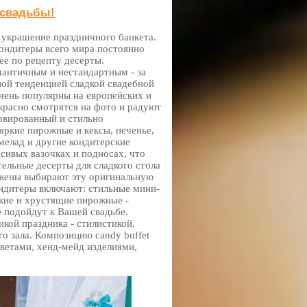
 свадьбы!
 украшение праздничного банкета.
кондитеры всего мира постоянно
ее по рецепту десерты.
античным и нестандартным - за
ой тенденцией сладкой свадебной
 очень популярны на европейских и
красно смотрятся на фото и радуют
ервированный и стильно
ркие пирожные и кексы, печенье,
рмелад и другие кондитерские
сивых вазочках и подносах, что
ельные десерты для сладкого стола
ожены выбирают эту оригинальную
ондитеры включают: стильные мини-
ркие и хрустящие пирожные -
е подойдут к Вашей свадьбе.
кой праздника - стилистикой,
о зала. Композицию candy buffet
ветами, хенд-мейд изделиями,