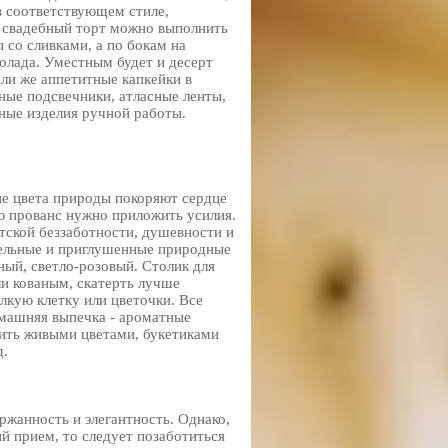
в соответствующем стиле,
й свадебный торт можно выполнить
 со сливками, а по бокам на
колада. Уместным будет и десерт
или же аппетитные капкейки в
ные подсвечники, атласные ленты,
ные изделия ручной работы.
е цвета природы покоряют сердце
лю прованс нужно приложить усилия.
тской беззаботности, душевности и
стельные и приглушенные природные
ный, светло-розовый. Столик для
и кованым, скатерть лучше
лкую клетку или цветочки. Все
омашняя выпечка - ароматные
сить живыми цветами, букетиками
д.
ржанность и элегантность. Однако,
й прием, то следует позаботиться