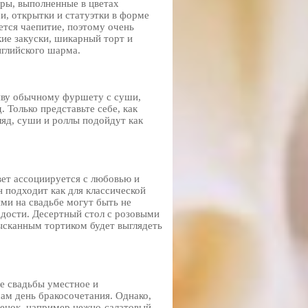
оры, выполненные в цветах
и, открытки и статуэтки в форме
ется чаепитие, поэтому очень
ие закуски, шикарный торт и
нглийского шарма.
тиву обычному фуршету с суши,
 Только представьте себе, как
ляд, суши и роллы подойдут как
вет ассоциируется с любовью и
 подходит как для классической
ыми на свадьбе могут быть не
ладости. Десертный стол с розовыми
ысканным тортиком будет выглядеть
не свадьбы уместное и
сам день бракосочетания. Однако,
тенок, например нежно-салатовый,