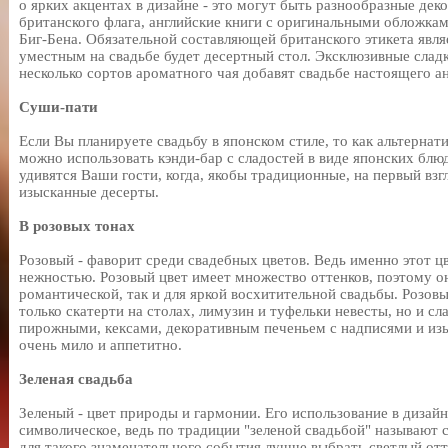
о ярких акцентах в дизайне - это могут быть разнообразные дек
британского флага, английские книги с оригинальными обложкам
Биг-Бена. Обязательной составляющей британского этикета явля
уместным на свадьбе будет десертный стол. Эксклюзивные сладк
несколько сортов ароматного чая добавят свадьбе настоящего а
Суши-пати
Если Вы планируете свадьбу в японском стиле, то как альтерна
можно использовать кэнди-бар с сладостей в виде японских блюд.
удивятся Ваши гости, когда, якобы традиционные, на первый взг
изысканные десерты.
В розовых тонах
Розовый - фаворит среди свадебных цветов. Ведь именно этот ц
нежностью. Розовый цвет имеет множество оттенков, поэтому он
романтической, так и для яркой восхитительной свадьбы. Розов
только скатерти на столах, лимузин и туфельки невесты, но и с
пирожными, кексами, декоративным печеньем с надписями и из
очень мило и аппетитно.
Зеленая свадьба
Зеленый - цвет природы и гармонии. Его использование в дизай
символическое, ведь по традиции "зеленой свадьбой" называют 
для такого знаменательного события лучше выбрать светлый от