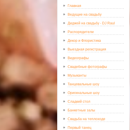
Главная
Ведущие на свадьбу
Диджей на свадьбу - DJ Raul
Распорядители
Декор и Флористика
Выездная регистрация
Видеографы
Свадебные фотографы
Музыканты
Танцевальные шоу
Оригинальные шоу
Сладкий стол
Банкетные залы
Свадьба на теплоходе
Первый танец