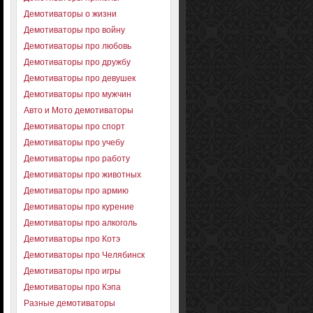
Демотиваторы о жизни
Демотиваторы про войну
Демотиваторы про любовь
Демотиваторы про дружбу
Демотиваторы про девушек
Демотиваторы про мужчин
Авто и Мото демотиваторы
Демотиваторы про спорт
Демотиваторы про учебу
Демотиваторы про работу
Демотиваторы про животных
Демотиваторы про армию
Демотиваторы про курение
Демотиваторы про алкоголь
Демотиваторы про Котэ
Демотиваторы про Челябинск
Демотиваторы про игры
Демотиваторы про Кэпа
Разные демотиваторы