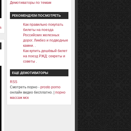
Демотиваторы по темам
РЕКОМЕНДУЕМ ПОСМОТРЕТЬ
Как правильно покупать
а
билеты на поезда
Российских железных
дорог. Ликбез и подводные
камни.
.
Как купить дешёвый билет
на поезд РЖД: секреты и
советы
.
ЕЩЕ ДЕМОТИВАТОРЫ
RSS
Смотреть порно -
prosto porno
онлайн видео бесплатно. |
порно
массаж мск