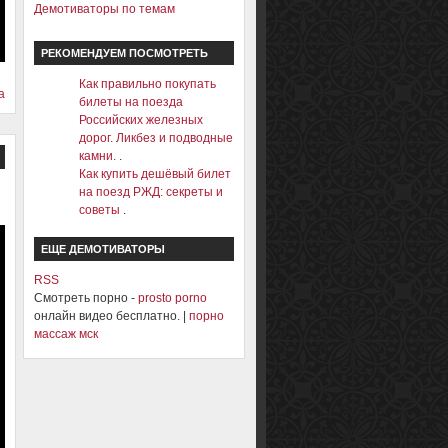
Демотиваторы по темам
РЕКОМЕНДУЕМ ПОСМОТРЕТЬ
Как правильно покупать
а
билеты на поезда
Российских железных
дорог. Ликбез и подводные
камни.
.
Как купить дешёвый билет
на поезд РЖД: секреты и
советы
.
ЕЩЕ ДЕМОТИВАТОРЫ
RSS
Смотреть порно -
prosto porno
онлайн видео бесплатно. |
порно
массаж мск