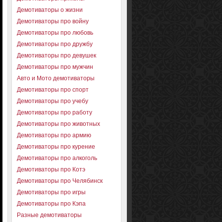
Демотиваторы о жизни
Демотиваторы про войну
Демотиваторы про любовь
Демотиваторы про дружбу
Демотиваторы про девушек
Демотиваторы про мужчин
Авто и Мото демотиваторы
Демотиваторы про спорт
Демотиваторы про учебу
Демотиваторы про работу
Демотиваторы про животных
Демотиваторы про армию
Демотиваторы про курение
Демотиваторы про алкоголь
Демотиваторы про Котэ
Демотиваторы про Челябинск
Демотиваторы про игры
Демотиваторы про Кэпа
Разные демотиваторы