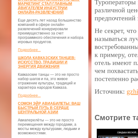
Туроператоры 
МАРКЕТИНГ СТАЛ ГЛАВНЫМ
ДВИГАТЕЛЕМ ИНДУСТРИИ
различной цен
ОНЛАЙН-РАЗВЛЕЧЕНИЙ
предпочтений 
Еще десять лет назад большинство
компаний в сфере онлайн-
развлечений конкурировали
Не секрет, чт
преимущественно за счет
называться лу
программного обеспечения и набора
игровых продуктов.
востребованным
Подробнее...
к примеру, оте
ШКОЛА КАВКАЗСКИХ ТАНЦЕВ:
отель имеют п
ИСКУССТВО, ТРАДИЦИИ И
ЭНЕРГИЯ ДВИЖЕНИЯ
чем похвастат
Кавказские танцы — это не просто
постепенно ра
набор шагов и па, это живое
отражение культуры, традиций и
характера народов Кавказа.
Источник:
gzhi
Подробнее...
СОМОН ЭЙР АВИАБИЛЕТЫ: ВАШ
БЫСТРЫЙ ПУТЬ В СЕРДЦЕ
ЦЕНТРАЛЬНОЙ АЗИИ
Смотрите т
Авиаперелёты — это не просто
перемещения между городами, а
мосты между культурами, людьми и
возможностями.