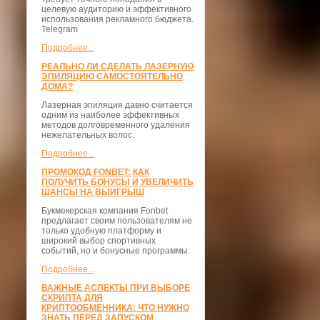
целевую аудиторию и эффективного
использования рекламного бюджета.
Telegram
Подробнее...
РЕАЛЬНО ЛИ СДЕЛАТЬ ЛАЗЕРНУЮ
ЭПИЛЯЦИЮ САМОСТОЯТЕЛЬНО
ДОМА?
Лазерная эпиляция давно считается
одним из наиболее эффективных
методов долговременного удаления
нежелательных волос.
Подробнее...
ПРОМОКОД FONBET: КАК
ПОЛУЧИТЬ БОНУСЫ И УВЕЛИЧИТЬ
ШАНСЫ НА ВЫИГРЫШ
Букмекерская компания Fonbet
предлагает своим пользователям не
только удобную платформу и
широкий выбор спортивных
событий, но и бонусные программы.
Подробнее...
ВАЖНЫЕ АСПЕКТЫ ПРИ ВЫБОРЕ
СКРИПТА ДЛЯ
КРИПТООБМЕННИКА: ЧТО НУЖНО
ЗНАТЬ ПЕРЕД ЗАПУСКОМ