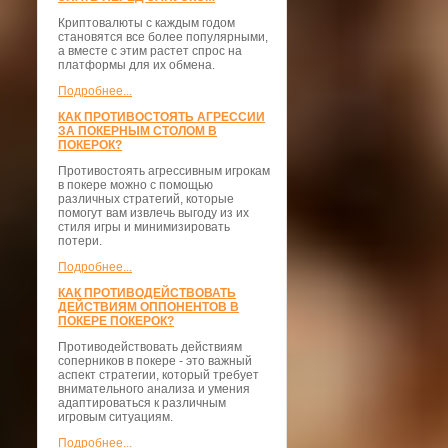
Криптовалюты с каждым годом
становятся все более популярными,
а вместе с этим растет спрос на
платформы для их обмена.
Подробнее...
КАК ПРОТИВОСТОЯТЬ АГРЕССИИ
ЗА ПОКЕРНЫМ СТОЛОМ В
ПОКЕРОК?
Противостоять агрессивным игрокам
в покере можно с помощью
различных стратегий, которые
помогут вам извлечь выгоду из их
стиля игры и минимизировать
потери.
Подробнее...
КАК ПРОТИВОДЕЙСТВОВАТЬ
ДЕЙСТВИЯМ ОППОНЕНТОВ В
ПОКЕРЕ ПОКЕРОК?
Противодействовать действиям
соперников в покере - это важный
аспект стратегии, который требует
внимательного анализа и умения
адаптироваться к различным
игровым ситуациям.
Подробнее...