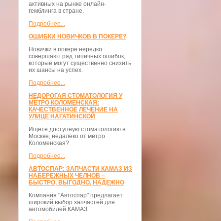
активных на рынке онлайн-
гемблинга в стране.
Подробнее...
ОШИБКИ НОВИЧКОВ В ПОКЕРЕ?
Новички в покере нередко
совершают ряд типичных ошибок,
которые могут существенно снизить
их шансы на успех.
Подробнее...
НЕДОРОГАЯ СТОМАТОЛОГИЯ У
МЕТРО КОЛОМЕНСКАЯ:
КАЧЕСТВЕННОЕ ЛЕЧЕНИЕ НА
УЛИЦЕ НАГАТИНСКОЙ
Ищете доступную стоматологию в
Москве, недалеко от метро
Коломенская?
Подробнее...
АВТОСПАР: ЗАПЧАСТИ КАМАЗ ИЗ
НАБЕРЕЖНЫХ ЧЕЛНОВ –
БЫСТРО, ВЫГОДНО, НАДЕЖНО
Компания "Автоспар" предлагает
широкий выбор запчастей для
автомобилей КАМАЗ