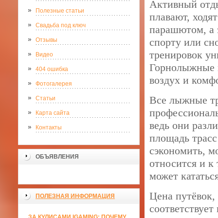
Активный отды
Полезные статьи
плавают, ходя
Свадьба под ключ
парашютом, а 
спорту или сн
Отзывы
тренировок ун
Видео
Горнолыжные 
404 ошибка
воздух и комф
Фотогалерея
Все лыжные тр
Статьи
профессионал
Карта сайта
ведь они разл
Контакты
площадь трасс
сэкономить, м
ОБЪЯВЛЕНИЯ
относится и к
может кататься
Цена путёвок,
ПОЛЕЗНАЯ ИНФОРМАЦИЯ
соответствует
ЗА КУЛИСАМИ IGAMING: ПОЧЕМУ