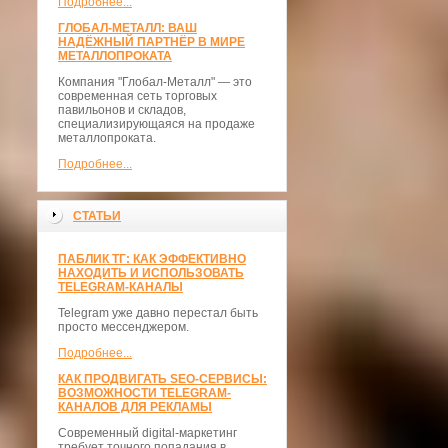
Подробнее...
ГЛОБАЛ-МЕТАЛЛ: ВАШ
НАДЁЖНЫЙ ПАРТНЁР В МИРЕ
МЕТАЛЛОПРОКАТА
Компания "Глобал-Металл" — это
современная сеть торговых
павильонов и складов,
специализирующаяся на продаже
металлопроката.
Подробнее...
СТАТЬИ
ПАБЛИК ТГ: КАК ЭФФЕКТИВНО
НАХОДИТЬ И ИСПОЛЬЗОВАТЬ
TELEGRAM-КАНАЛЫ
Telegram уже давно перестал быть
просто мессенджером.
Подробнее...
КАК ПРОДВИГАТЬ SEO-СЕРВИСЫ:
ВОЗМОЖНОСТИ TELEGRAM-
КАНАЛОВ ДЛЯ РЕКЛАМЫ
Современный digital-маркетинг
требует точного попадания в