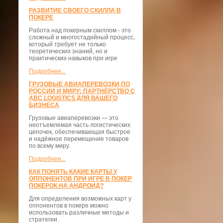
РАЗВИТИЕ СВОЕГО СКИЛЛА В
ПОКЕРЕ
Работа над покерным скиллом - это
сложный и многостадийный процесс,
который требует не только
теоретических знаний, но и
практических навыков при игре
Подробнее...
ГРУЗОВЫЕ АВИАПЕРЕВОЗКИ ПО
РОССИИ И МИРУ: ПАРТНЁРСТВО С
ABC LOGISTICS ДЛЯ ВАШЕГО
БИЗНЕСА
Грузовые авиаперевозки — это
неотъемлемая часть логистических
цепочек, обеспечивающая быстрое
и надёжное перемещение товаров
по всему миру.
Подробнее...
КАК ПОНЯТЬ КАКИЕ КАРТЫ У
ОППОНЕНТОВ ПРИ ИГРЕ В ПОКЕР
ПОКЕРОК НА АНДРОИД?
Для определения возможных карт у
оппонентов в покере можно
использовать различные методы и
стратегии.