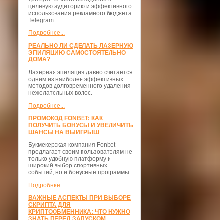
целевую аудиторию и эффективного
использования рекламного бюджета.
Telegram
Подробнее...
РЕАЛЬНО ЛИ СДЕЛАТЬ ЛАЗЕРНУЮ
ЭПИЛЯЦИЮ САМОСТОЯТЕЛЬНО
ДОМА?
Лазерная эпиляция давно считается
одним из наиболее эффективных
методов долговременного удаления
нежелательных волос.
Подробнее...
ПРОМОКОД FONBET: КАК
ПОЛУЧИТЬ БОНУСЫ И УВЕЛИЧИТЬ
ШАНСЫ НА ВЫИГРЫШ
Букмекерская компания Fonbet
предлагает своим пользователям не
только удобную платформу и
широкий выбор спортивных
событий, но и бонусные программы.
Подробнее...
ВАЖНЫЕ АСПЕКТЫ ПРИ ВЫБОРЕ
СКРИПТА ДЛЯ
КРИПТООБМЕННИКА: ЧТО НУЖНО
ЗНАТЬ ПЕРЕД ЗАПУСКОМ