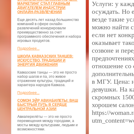
Услуги: у кажд
МАРКЕТИНГ СТАЛ ГЛАВНЫМ
ДВИГАТЕЛЕМ ИНДУСТРИИ
осуждать. Но 
ОНЛАЙН-РАЗВЛЕЧЕНИЙ
везде такие ус
Еще десять лет назад большинство
компаний в сфере онлайн-
можно найти с
развлечений конкурировали
преимущественно за счет
если нет конк
программного обеспечения и набора
игровых продуктов.
оказывает так
Подробнее...
созвоне и пер
ШКОЛА КАВКАЗСКИХ ТАНЦЕВ:
предпочтениях.
ИСКУССТВО, ТРАДИЦИИ И
отношение со 
ЭНЕРГИЯ ДВИЖЕНИЯ
дополнительны
Кавказские танцы — это не просто
набор шагов и па, это живое
в МГУ. Цена: 
отражение культуры, традиций и
характера народов Кавказа.
девушки. На ка
Подробнее...
скромных 1500–
СОМОН ЭЙР АВИАБИЛЕТЫ: ВАШ
хорошем салон
БЫСТРЫЙ ПУТЬ В СЕРДЦЕ
ЦЕНТРАЛЬНОЙ АЗИИ
https://woman.r
Авиаперелёты — это не просто
utm_content=
перемещения между городами, а
мосты между культурами, людьми и
возможностями.