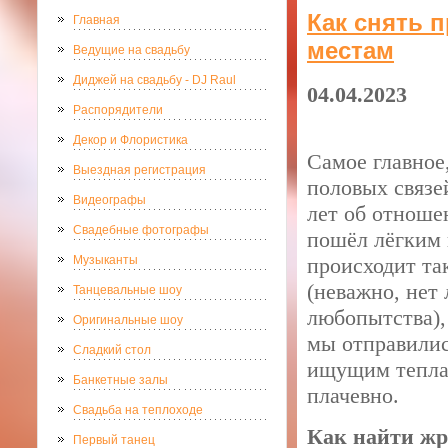
Как снять 
Главная
местам
Ведущие на свадьбу
Диджей на свадьбу - DJ Raul
04.04.2023
Распорядители
Декор и Флористика
Самое главное,
Выездная регистрация
половых связе
Видеографы
лет об отноше
Свадебные фотографы
пошёл лёгким 
Музыканты
происходит та
(неважно, нет 
Танцевальные шоу
любопытства),
Оригинальные шоу
мы отправилис
Сладкий стол
ищущим тепла 
Банкетные залы
плачевно.
Свадьба на теплоходе
Как найти ж
Первый танец