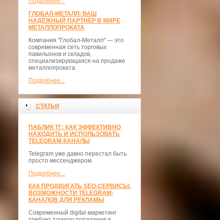
Подробнее...
ГЛОБАЛ-МЕТАЛЛ: ВАШ
НАДЁЖНЫЙ ПАРТНЁР В МИРЕ
МЕТАЛЛОПРОКАТА
Компания "Глобал-Металл" — это
современная сеть торговых
павильонов и складов,
специализирующаяся на продаже
металлопроката.
Подробнее...
СТАТЬИ
ПАБЛИК ТГ: КАК ЭФФЕКТИВНО
НАХОДИТЬ И ИСПОЛЬЗОВАТЬ
TELEGRAM-КАНАЛЫ
Telegram уже давно перестал быть
просто мессенджером.
Подробнее...
КАК ПРОДВИГАТЬ SEO-СЕРВИСЫ:
ВОЗМОЖНОСТИ TELEGRAM-
КАНАЛОВ ДЛЯ РЕКЛАМЫ
Современный digital-маркетинг
требует точного попадания в