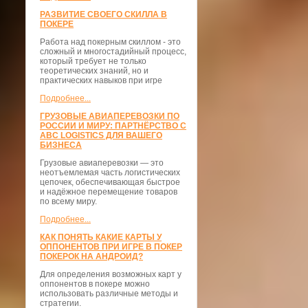
РАЗВИТИЕ СВОЕГО СКИЛЛА В
ПОКЕРЕ
Работа над покерным скиллом - это
сложный и многостадийный процесс,
который требует не только
теоретических знаний, но и
практических навыков при игре
Подробнее...
ГРУЗОВЫЕ АВИАПЕРЕВОЗКИ ПО
РОССИИ И МИРУ: ПАРТНЁРСТВО С
ABC LOGISTICS ДЛЯ ВАШЕГО
БИЗНЕСА
Грузовые авиаперевозки — это
неотъемлемая часть логистических
цепочек, обеспечивающая быстрое
и надёжное перемещение товаров
по всему миру.
Подробнее...
КАК ПОНЯТЬ КАКИЕ КАРТЫ У
ОППОНЕНТОВ ПРИ ИГРЕ В ПОКЕР
ПОКЕРОК НА АНДРОИД?
Для определения возможных карт у
оппонентов в покере можно
использовать различные методы и
стратегии.