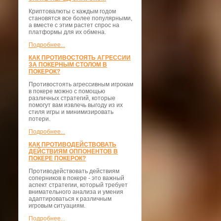
Криптовалюты с каждым годом
становятся все более популярными,
а вместе с этим растет спрос на
платформы для их обмена.
Подробнее...
КАК ПРОТИВОСТОЯТЬ АГРЕССИИ
ЗА ПОКЕРНЫМ СТОЛОМ В
ПОКЕРОК?
Противостоять агрессивным игрокам
в покере можно с помощью
различных стратегий, которые
помогут вам извлечь выгоду из их
стиля игры и минимизировать
потери.
Подробнее...
КАК ПРОТИВОДЕЙСТВОВАТЬ
ДЕЙСТВИЯМ ОППОНЕНТОВ В
ПОКЕРЕ ПОКЕРОК?
Противодействовать действиям
соперников в покере - это важный
аспект стратегии, который требует
внимательного анализа и умения
адаптироваться к различным
игровым ситуациям.
Подробнее...