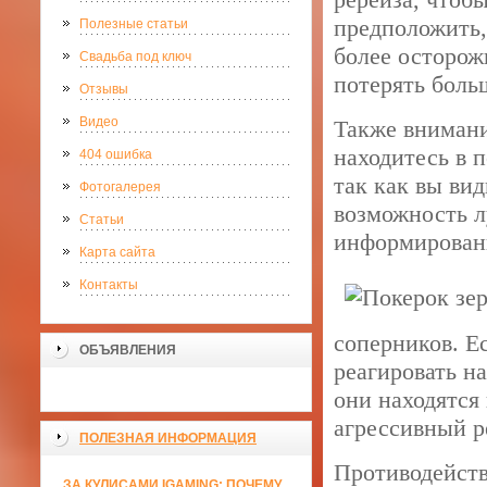
предположить,
Полезные статьи
более осторож
Свадьба под ключ
потерять боль
Отзывы
Видео
Также внимани
находитесь в 
404 ошибка
так как вы ви
Фотогалерея
возможность л
Статьи
информированн
Карта сайта
Контакты
соперников. Е
ОБЪЯВЛЕНИЯ
реагировать на
они находятся
агрессивный р
ПОЛЕЗНАЯ ИНФОРМАЦИЯ
Противодейств
ЗА КУЛИСАМИ IGAMING: ПОЧЕМУ