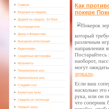
Как против
Главная
покере Пок
Ведущие на свадьбу
Диджей на свадьбу - DJ Raul
Распорядители
Декор и Флористика
который требу
различным игр
Выездная регистрация
направлении я
Видеографы
Постарайтесь 
Свадебные фотографы
наоборот, пас
Музыканты
могут ожидать
Танцевальные шоу
зеркало
.
Оригинальные шоу
Если ваш сопе
Сладкий стол
насколько это
Банкетные залы
рука, или он п
Свадьба на теплоходе
что соперник 
Первый танец
ререйза, чтобы