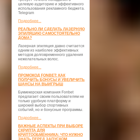
целевую аудиторию и эффективного
использования рекламного бюджета.
Telegram
Подробнее...
РЕАЛЬНО ЛИ СДЕЛАТЬ ЛАЗЕРНУЮ
ЭПИЛЯЦИЮ САМОСТОЯТЕЛЬНО
ДОМА?
Лазерная эпиляция давно считается
одним из наиболее эффективных
методов долговременного удаления
нежелательных волос.
Подробнее...
ПРОМОКОД FONBET: КАК
ПОЛУЧИТЬ БОНУСЫ И УВЕЛИЧИТЬ
ШАНСЫ НА ВЫИГРЫШ
Букмекерская компания Fonbet
предлагает своим пользователям не
только удобную платформу и
широкий выбор спортивных
событий, но и бонусные программы.
Подробнее...
ВАЖНЫЕ АСПЕКТЫ ПРИ ВЫБОРЕ
СКРИПТА ДЛЯ
КРИПТООБМЕННИКА: ЧТО НУЖНО
ЗНАТЬ ПЕРЕД ЗАПУСКОМ