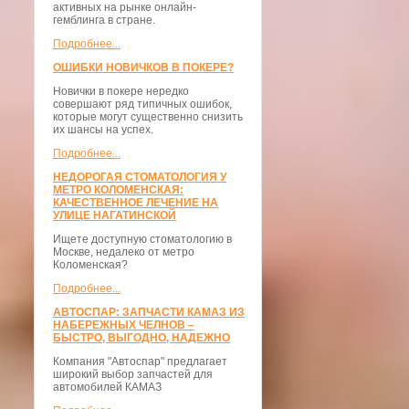
активных на рынке онлайн-
гемблинга в стране.
Подробнее...
ОШИБКИ НОВИЧКОВ В ПОКЕРЕ?
Новички в покере нередко
совершают ряд типичных ошибок,
которые могут существенно снизить
их шансы на успех.
Подробнее...
НЕДОРОГАЯ СТОМАТОЛОГИЯ У
МЕТРО КОЛОМЕНСКАЯ:
КАЧЕСТВЕННОЕ ЛЕЧЕНИЕ НА
УЛИЦЕ НАГАТИНСКОЙ
Ищете доступную стоматологию в
Москве, недалеко от метро
Коломенская?
Подробнее...
АВТОСПАР: ЗАПЧАСТИ КАМАЗ ИЗ
НАБЕРЕЖНЫХ ЧЕЛНОВ –
БЫСТРО, ВЫГОДНО, НАДЕЖНО
Компания "Автоспар" предлагает
широкий выбор запчастей для
автомобилей КАМАЗ