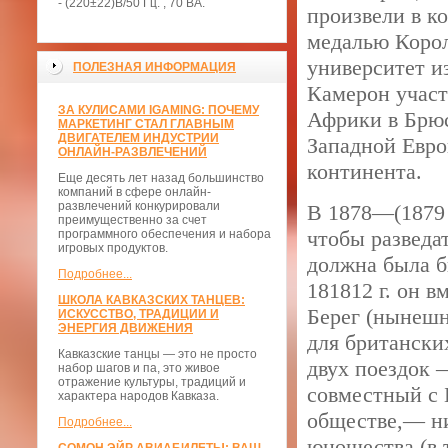
- (220±22)В/50 Гц. , 70 ВА.
произвели в к
медалью Корол
университет и
ПОЛЕЗНАЯ ИНФОРМАЦИЯ
Камерон участ
ЗА КУЛИСАМИ IGAMING: ПОЧЕМУ
Африки в Брюс
МАРКЕТИНГ СТАЛ ГЛАВНЫМ
ДВИГАТЕЛЕМ ИНДУСТРИИ
Западной Евро
ОНЛАЙН-РАЗВЛЕЧЕНИЙ
континента.
Еще десять лет назад большинство
компаний в сфере онлайн-
развлечений конкурировали
В 1878—(1879 
преимущественно за счет
чтобы разведа
программного обеспечения и набора
игровых продуктов.
должна была б
Подробнее...
181812 г. он 
ШКОЛА КАВКАЗСКИХ ТАНЦЕВ:
Берег (нынешн
ИСКУССТВО, ТРАДИЦИИ И
ЭНЕРГИЯ ДВИЖЕНИЯ
для британски
Кавказские танцы — это не просто
двух поездок 
набор шагов и па, это живое
отражение культуры, традиций и
совместный с 
характера народов Кавказа.
обществе,— н
Подробнее...
юношества (в 