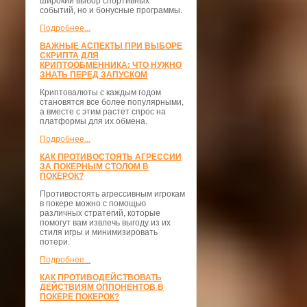
широкий выбор спортивных
событий, но и бонусные программы.
Подробнее...
ВАЖНЫЕ АСПЕКТЫ ПРИ ВЫБОРЕ
СКРИПТА ДЛЯ
КРИПТООБМЕННИКА: ЧТО НУЖНО
ЗНАТЬ ПЕРЕД ЗАПУСКОМ
Криптовалюты с каждым годом
становятся все более популярными,
а вместе с этим растет спрос на
платформы для их обмена.
Подробнее...
КАК ПРОТИВОСТОЯТЬ АГРЕССИИ
ЗА ПОКЕРНЫМ СТОЛОМ В
ПОКЕРОК?
Противостоять агрессивным игрокам
в покере можно с помощью
различных стратегий, которые
помогут вам извлечь выгоду из их
стиля игры и минимизировать
потери.
Подробнее...
КАК ПРОТИВОДЕЙСТВОВАТЬ
ДЕЙСТВИЯМ ОППОНЕНТОВ В
ПОКЕРЕ ПОКЕРОК?