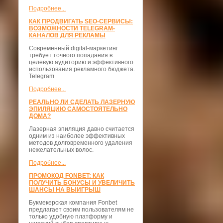
Подробнее...
КАК ПРОДВИГАТЬ SEO-СЕРВИСЫ:
ВОЗМОЖНОСТИ TELEGRAM-
КАНАЛОВ ДЛЯ РЕКЛАМЫ
Современный digital-маркетинг
требует точного попадания в
целевую аудиторию и эффективного
использования рекламного бюджета.
Telegram
Подробнее...
РЕАЛЬНО ЛИ СДЕЛАТЬ ЛАЗЕРНУЮ
ЭПИЛЯЦИЮ САМОСТОЯТЕЛЬНО
ДОМА?
Лазерная эпиляция давно считается
одним из наиболее эффективных
методов долговременного удаления
нежелательных волос.
Подробнее...
ПРОМОКОД FONBET: КАК
ПОЛУЧИТЬ БОНУСЫ И УВЕЛИЧИТЬ
ШАНСЫ НА ВЫИГРЫШ
Букмекерская компания Fonbet
предлагает своим пользователям не
только удобную платформу и