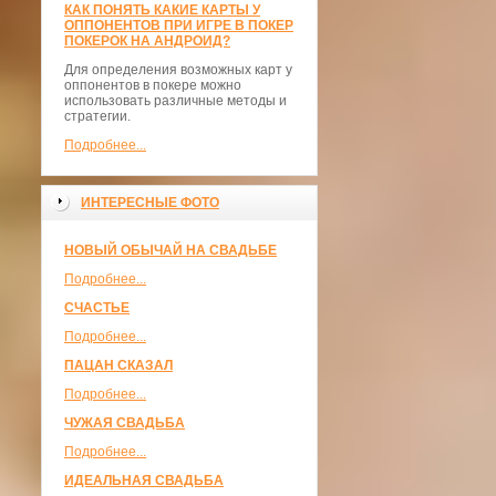
КАК ПОНЯТЬ КАКИЕ КАРТЫ У
ОППОНЕНТОВ ПРИ ИГРЕ В ПОКЕР
ПОКЕРОК НА АНДРОИД?
Для определения возможных карт у
оппонентов в покере можно
использовать различные методы и
стратегии.
Подробнее...
ИНТЕРЕСНЫЕ ФОТО
НОВЫЙ ОБЫЧАЙ НА СВАДЬБЕ
Подробнее...
СЧАСТЬЕ
Подробнее...
ПАЦАН СКАЗАЛ
Подробнее...
ЧУЖАЯ СВАДЬБА
Подробнее...
ИДЕАЛЬНАЯ СВАДЬБА