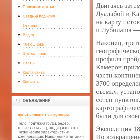
Двигаясь зате
Полезные статьи
Луалабой и Ка
Свадьба под ключ
на карту исто
Отзывы
и Лубилаша — 
Видео
Наконец, трет
404 ошибка
географическо
Фотогалерея
профиля пройд
Статьи
Камерон прило
Карта сайта
части контине
3700 определе
Контакты
съемку, устан
сотен пунктов.
ОБЪЯВЛЕНИЯ
картографичес
были для свое
купить аппарат коагуляции
Тело: подтяжка груди, бедер,
Экспедиция 18
плечевых мышц, ягодиц и живота.
Технические характеристики,
По возвращени
комплектация: Напряжение питания