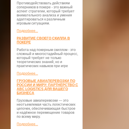
Противодействовать действиям
соперников в покере - это важный
аспект стратегии, который требует
внимательного анализа и умения
адаптироваться к различным
игровым ситуациям.
Подробнее...
РАЗВИТИЕ СВОЕГО СКИЛЛА В
ПОКЕРЕ
Работа над покерным скиллом - это
сложный и многостадийный процесс,
который требует не только
теоретических знаний, но и
практических навыков при игре
Подробнее...
ГРУЗОВЫЕ АВИАПЕРЕВОЗКИ ПО
РОССИИ И МИРУ: ПАРТНЁРСТВО С
ABC LOGISTICS ДЛЯ ВАШЕГО
БИЗНЕСА
Грузовые авиаперевозки — это
неотъемлемая часть логистических
цепочек, обеспечивающая быстрое
и надёжное перемещение товаров
по всему миру.
Подробнее...