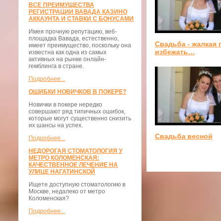
ВСЕ ПРЕИМУЩЕСТВА
РЕГИСТРАЦИИ ВАВАДА КАЗИНО
АККАУНТА И СТАВКИ С БОНУСАМИ
Имея прочную репутацию, веб-
площадка Вавада, естественно,
Свадьба - жалкая 
имеет преимущество, поскольку она
избежать…
известна как одна из самых
активных на рынке онлайн-
гемблинга в стране.
Подробнее...
ОШИБКИ НОВИЧКОВ В ПОКЕРЕ?
Новички в покере нередко
совершают ряд типичных ошибок,
которые могут существенно снизить
их шансы на успех.
Свадьба весной
Подробнее...
НЕДОРОГАЯ СТОМАТОЛОГИЯ У
МЕТРО КОЛОМЕНСКАЯ:
КАЧЕСТВЕННОЕ ЛЕЧЕНИЕ НА
УЛИЦЕ НАГАТИНСКОЙ
Ищете доступную стоматологию в
Москве, недалеко от метро
Коломенская?
Подробнее...