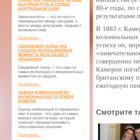
СОМОН ЭЙР АВИАБИЛЕТЫ: ВАШ
БЫСТРЫЙ ПУТЬ В СЕРДЦЕ
80-е годы, по 
ЦЕНТРАЛЬНОЙ АЗИИ
результатами 
Авиаперелёты — это не просто
перемещения между городами, а
мосты между культурами, людьми и
В 1883 г. Кам
возможностями.
колониальных
Подробнее...
успеха он, впр
СВАДЕБНЫЙ ТАНЕЦ: КАК
СОЗДАТЬ НЕЗАБЫВАЕМЫЙ
«замечательно
МОМЕНТ В ДЕНЬ ВАШЕГО
ПРАЗДНИКА
совершенно не
Свадебный танец — это один из
Камерон погиб 
самых волнующих и эмоциональных
британскому п
моментов на свадьбе.
ежегодную пен
Подробнее...
ОЦЕНКА КОМБИНАЦИЙ ИЗ
КАРМАННЫХ КАРТ В ПОКЕРЕ
ПОКЕРОК
Оценка комбинаций из карманных
Смотрите т
карт в покере - это один из самых
важных аспектов игры, который
помогает игрокам принимать
обоснованные решения.
Подробнее...