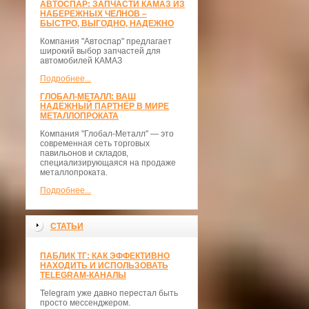
АВТОСПАР: ЗАПЧАСТИ КАМАЗ ИЗ
НАБЕРЕЖНЫХ ЧЕЛНОВ –
БЫСТРО, ВЫГОДНО, НАДЕЖНО
Компания "Автоспар" предлагает
широкий выбор запчастей для
автомобилей КАМАЗ
Подробнее...
ГЛОБАЛ-МЕТАЛЛ: ВАШ
НАДЁЖНЫЙ ПАРТНЁР В МИРЕ
МЕТАЛЛОПРОКАТА
Компания "Глобал-Металл" — это
современная сеть торговых
павильонов и складов,
специализирующаяся на продаже
металлопроката.
Подробнее...
СТАТЬИ
ПАБЛИК ТГ: КАК ЭФФЕКТИВНО
НАХОДИТЬ И ИСПОЛЬЗОВАТЬ
TELEGRAM-КАНАЛЫ
Telegram уже давно перестал быть
просто мессенджером.