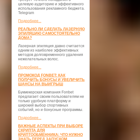
целевую аудиторию и эффективного
использования рекламного бюджета.
Telegram
Подробнее...
РЕАЛЬНО ЛИ СДЕЛАТЬ ЛАЗЕРНУЮ
ЭПИЛЯЦИЮ САМОСТОЯТЕЛЬНО
ДОМА?
Лазерная эпиляция давно считается
одним из наиболее эффективных
методов долговременного удаления
нежелательных волос.
Подробнее...
ПРОМОКОД FONBET: КАК
ПОЛУЧИТЬ БОНУСЫ И УВЕЛИЧИТЬ
ШАНСЫ НА ВЫИГРЫШ
Букмекерская компания Fonbet
предлагает своим пользователям не
только удобную платформу и
широкий выбор спортивных
событий, но и бонусные программы.
Подробнее...
ВАЖНЫЕ АСПЕКТЫ ПРИ ВЫБОРЕ
СКРИПТА ДЛЯ
КРИПТООБМЕННИКА: ЧТО НУЖНО
ЗНАТЬ ПЕРЕД ЗАПУСКОМ