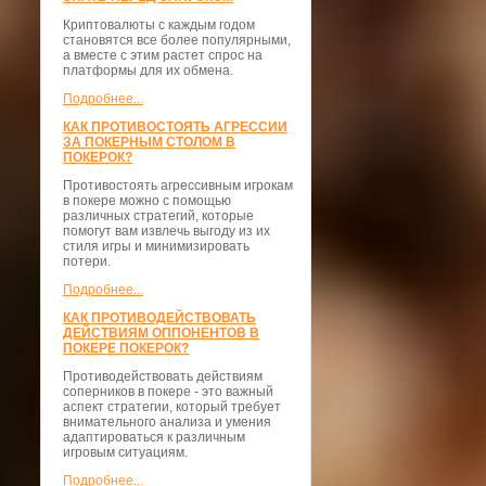
Криптовалюты с каждым годом
становятся все более популярными,
а вместе с этим растет спрос на
платформы для их обмена.
Подробнее...
КАК ПРОТИВОСТОЯТЬ АГРЕССИИ
ЗА ПОКЕРНЫМ СТОЛОМ В
ПОКЕРОК?
Противостоять агрессивным игрокам
в покере можно с помощью
различных стратегий, которые
помогут вам извлечь выгоду из их
стиля игры и минимизировать
потери.
Подробнее...
КАК ПРОТИВОДЕЙСТВОВАТЬ
ДЕЙСТВИЯМ ОППОНЕНТОВ В
ПОКЕРЕ ПОКЕРОК?
Противодействовать действиям
соперников в покере - это важный
аспект стратегии, который требует
внимательного анализа и умения
адаптироваться к различным
игровым ситуациям.
Подробнее...