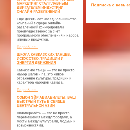
МАРКЕТИНГ СТАЛ ГЛАВНЫМ
Подписка о невые
ДВИГАТЕЛЕМ ИНДУСТРИИ
ОНЛАЙН-РАЗВЛЕЧЕНИЙ
Еще десять лет назад большинство
компаний в сфере онлайн-
развлечений конкурировали
преимущественно за счет
программного обеспечения и набора
игровых продуктов.
Подробнее...
ШКОЛА КАВКАЗСКИХ ТАНЦЕВ:
ИСКУССТВО, ТРАДИЦИИ И
ЭНЕРГИЯ ДВИЖЕНИЯ
Кавказские танцы — это не просто
набор шагов и па, это живое
отражение культуры, традиций и
характера народов Кавказа.
Подробнее...
СОМОН ЭЙР АВИАБИЛЕТЫ: ВАШ
БЫСТРЫЙ ПУТЬ В СЕРДЦЕ
ЦЕНТРАЛЬНОЙ АЗИИ
Авиаперелёты — это не просто
перемещения между городами, а
мосты между культурами, людьми и
возможностями.