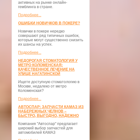
активных на рынке онлайн-
гемблинга в стране.
Подробнее...
ОШИБКИ НОВИЧКОВ В ПОКЕРЕ?
Новички в покере нередко
совершают ряд типичных ошибок,
которые могут существенно снизить
их шансы на успех.
Подробнее...
НЕДОРОГАЯ СТОМАТОЛОГИЯ У
МЕТРО КОЛОМЕНСКАЯ:
КАЧЕСТВЕННОЕ ЛЕЧЕНИЕ НА
УЛИЦЕ НАГАТИНСКОЙ
Ищете доступную стоматологию в
Москве, недалеко от метро
Коломенская?
Подробнее...
АВТОСПАР: ЗАПЧАСТИ КАМАЗ ИЗ
НАБЕРЕЖНЫХ ЧЕЛНОВ –
БЫСТРО, ВЫГОДНО, НАДЕЖНО
Компания "Автоспар" предлагает
широкий выбор запчастей для
автомобилей КАМАЗ