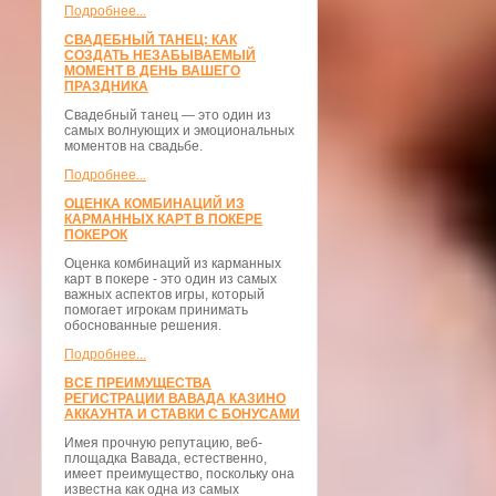
Подробнее...
СВАДЕБНЫЙ ТАНЕЦ: КАК
СОЗДАТЬ НЕЗАБЫВАЕМЫЙ
МОМЕНТ В ДЕНЬ ВАШЕГО
ПРАЗДНИКА
Свадебный танец — это один из
самых волнующих и эмоциональных
моментов на свадьбе.
Подробнее...
ОЦЕНКА КОМБИНАЦИЙ ИЗ
КАРМАННЫХ КАРТ В ПОКЕРЕ
ПОКЕРОК
Оценка комбинаций из карманных
карт в покере - это один из самых
важных аспектов игры, который
помогает игрокам принимать
обоснованные решения.
Подробнее...
ВСЕ ПРЕИМУЩЕСТВА
РЕГИСТРАЦИИ ВАВАДА КАЗИНО
АККАУНТА И СТАВКИ С БОНУСАМИ
Имея прочную репутацию, веб-
площадка Вавада, естественно,
имеет преимущество, поскольку она
известна как одна из самых