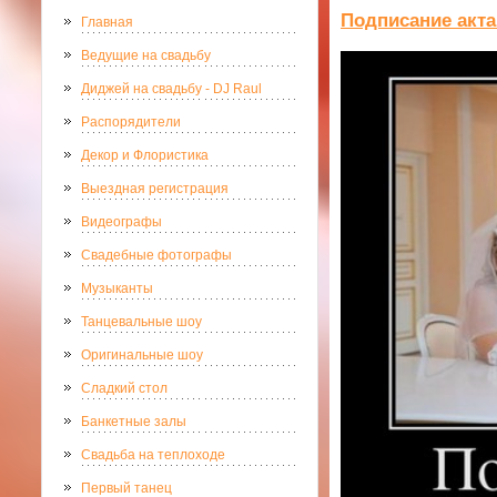
Подписание акта
Главная
Ведущие на свадьбу
Диджей на свадьбу - DJ Raul
Распорядители
Декор и Флористика
Выездная регистрация
Видеографы
Свадебные фотографы
Музыканты
Танцевальные шоу
Оригинальные шоу
Сладкий стол
Банкетные залы
Свадьба на теплоходе
Первый танец