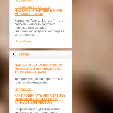
Подробнее...
ГЛОБАЛ-МЕТАЛЛ: ВАШ
НАДЁЖНЫЙ ПАРТНЁР В МИРЕ
МЕТАЛЛОПРОКАТА
Компания "Глобал-Металл" — это
современная сеть торговых
павильонов и складов,
специализирующаяся на продаже
металлопроката.
Подробнее...
СТАТЬИ
ПАБЛИК ТГ: КАК ЭФФЕКТИВНО
НАХОДИТЬ И ИСПОЛЬЗОВАТЬ
TELEGRAM-КАНАЛЫ
Telegram уже давно перестал быть
просто мессенджером.
Подробнее...
КАК ПРОДВИГАТЬ SEO-СЕРВИСЫ:
ВОЗМОЖНОСТИ TELEGRAM-
КАНАЛОВ ДЛЯ РЕКЛАМЫ
Современный digital-маркетинг
требует точного попадания в