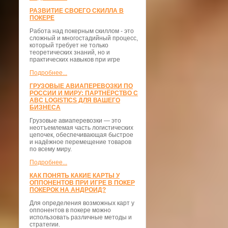
РАЗВИТИЕ СВОЕГО СКИЛЛА В
ПОКЕРЕ
Работа над покерным скиллом - это
сложный и многостадийный процесс,
который требует не только
теоретических знаний, но и
практических навыков при игре
Подробнее...
ГРУЗОВЫЕ АВИАПЕРЕВОЗКИ ПО
РОССИИ И МИРУ: ПАРТНЁРСТВО С
ABC LOGISTICS ДЛЯ ВАШЕГО
БИЗНЕСА
Грузовые авиаперевозки — это
неотъемлемая часть логистических
цепочек, обеспечивающая быстрое
и надёжное перемещение товаров
по всему миру.
Подробнее...
КАК ПОНЯТЬ КАКИЕ КАРТЫ У
ОППОНЕНТОВ ПРИ ИГРЕ В ПОКЕР
ПОКЕРОК НА АНДРОИД?
Для определения возможных карт у
оппонентов в покере можно
использовать различные методы и
стратегии.