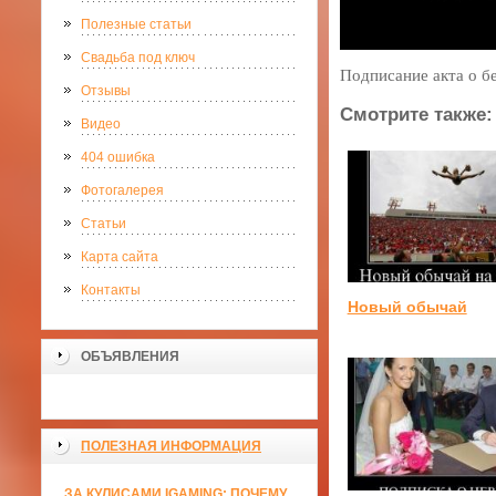
Полезные статьи
Свадьба под ключ
Подписание акта о б
Отзывы
Смотрите также:
Видео
404 ошибка
Фотогалерея
Статьи
Карта сайта
Контакты
Новый обычай
ОБЪЯВЛЕНИЯ
ПОЛЕЗНАЯ ИНФОРМАЦИЯ
ЗА КУЛИСАМИ IGAMING: ПОЧЕМУ